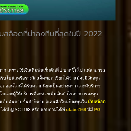
สล็อตที่น่าลงทึนที่สุดในปี 2022
ก เพราะใช้เงินเดิมพันเริ่มต้นที่ 1 บาทขึ้นไป แต่สามารถ
้รับโบนัสหรือรางวัลแจ็คพอต เรียกได้ว่าแม้จะมีเงินทุน
สล็อตออนไลน์ได้รับความนิยมเป็นอย่างมาก และมีบริการ
และผู้ให้บริการที่จะช่วยเพิ่มเงินกำไรจากการลงทุน
นเดิมพันตามขั้นต่ำก็ตาม ผู้เล่นมือใหม่ก็ลงทุนใน
เว็บสล็อต
t ได้ที่ @SCT168 หรือ สอบถามได้ที่
ufabet168
ที่มี
PG