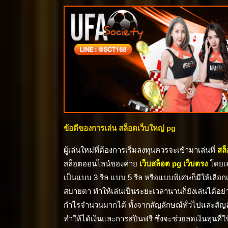
ข้อดีของการเล่น สล็อตเว็บใหญ่ pg
ผู้เล่นใหม่ที่ต้องการเริ่มลงทุนควรจะเข้ามาเล่นที่
สล
สล็อตออนไลน์ของค่าย
เว็บสล็อต pg เว็บตรง
โดยเฉ
เป็นแบบ 3 รีล แบบ 5 รีล หรือแบบพิเศษก็มีให้เลือ
สบายตา ทำให้เล่นเป็นระยะเวลานานก็ยังเล่นได้อย่างสบ
กำไรจำนวนมากได้ ทั้งจากสัญลักษณ์ทั่วไปและสัญลักษ
ทำให้ได้เงินและการสปินฟรี ซึ่งจะช่วยลดเงินทุนที่ใ