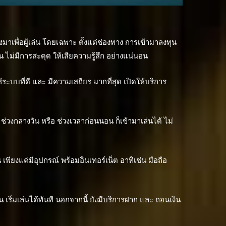
างมาเพื่อผู้เล่น โดยเฉพาะ ตั้งแต่ช่องทาง การเข้ามาลงทุน
 ไม่มีการสะดุด ให้เสียความรู้สึก อย่างแน่นอน
ช้ระบบที่ดี และ มีความเสถียร มากที่สุด เปิดให้บริการ
 ช่วงกลางวัน หรือ ช่วงเวลาก่อนนอน ก็เข้ามาเล่นได้ ไม่
าน เพียงแค่มีอุปกรณ์ พร้อมอินเทอร์เน็ต อาทิเช่น มือถือ
เริ่มเล่นได้ทันที นอกจากนี้ ยังมีบริการฝาก และ ถอนเงิน