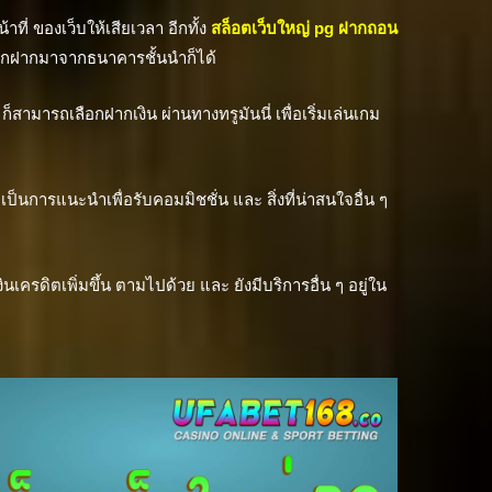
าที่ ของเว็บให้เสียเวลา อีกทั้ง
สล็อตเว็บใหญ่ pg ฝากถอน
อกฝากมาจากธนาคารชั้นนำก็ได้
่ ก็สามารถเลือกฝากเงิน ผ่านทางทรูมันนี่ เพื่อเริ่มเล่นเกม
บ เป็นการแนะนำเพื่อรับคอมมิชชั่น และ สิ่งที่น่าสนใจอื่น ๆ
ินเครดิตเพิ่มขึ้น ตามไปด้วย และ ยังมีบริการอื่น ๆ อยู่ใน