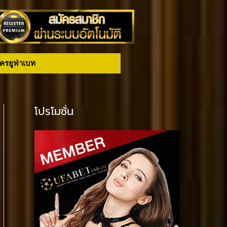
ัครยูฟ่าเบท
โปรโมชั่น