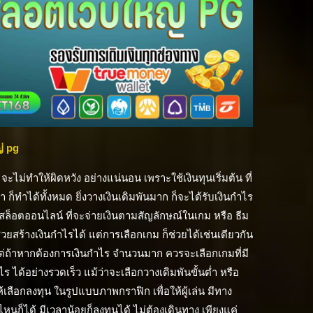
่ pg
จะไม่ทำให้ผิดหวัง อย่างแน่นอน เพราะใช้เงินทุนเริ่มต้น ที่
ว่า ก็ทำได้ทั้งหมด ยิ่งวางเงินเดิมพันมาก ก็จะได้รับเงินกำไร
สล็อตออนไลน์ ที่จะจ่ายเงินตามสัญลักษณ์ในเกม หรือ ธีม
ช่วยสร้างเงินกำไรได้ แต่การเลือกเกม ก็ช่วยได้เช่นเดียวกัน
 แต่ถ้าหากต้องการเงินกำไร จำนวนมาก ควรจะเลือกเกมที่มี
 ได้อย่างรวดเร็ว แม้ว่าจะเลือกวางเดิมพันขั้นต่ำ หรือ
ห้เลือกลงทุน ในรูปแบบภาพกราฟิก เพื่อให้ผู้เล่น มีทาง
ไหนก็ได้ มีเวลาน้อยก็ลงทุนได้ ไม่ต้องเดินทาง เพียงแค่