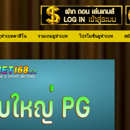
ูฟ่าเบทคาสิโน
รวมเกมยูฟ่าเบท
โปรโมชั่นยูฟ่าเบท
สม