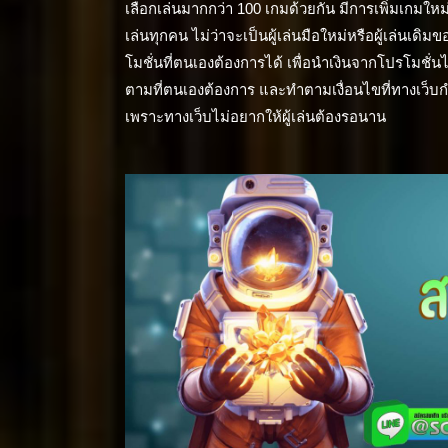
เลือกเล่นมากกว่า 100 เกมด้วยกัน มีการเพิ่มเกมใหม่
เล่นทุกคน ไม่ว่าจะเป็นผู้เล่นมือใหม่หรือผู้เล่นเดิมของ
โมชั่นที่ตนเองต้องการได้ เพื่อนำเงินจากโปรโมชั่นไ
ตามที่ตนเองต้องการ และทำตามเงื่อนไขที่ทางเว็บก
เพราะทางเว็บไม่อยากให้ผู้เล่นต้องรอนาน