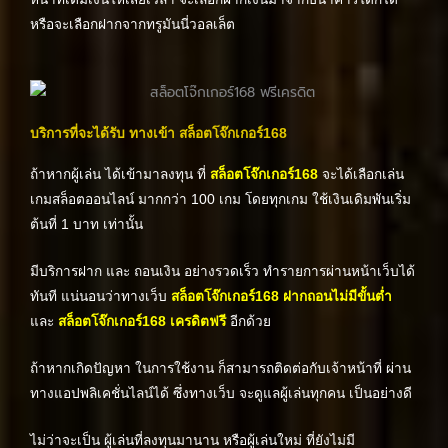
หรือจะเลือกฝากจากทรูมันนี่วอลเล็ต
บริการที่จะได้รับ ทางเข้า สล็อตโจ๊กเกอร์168
ถ้าหากผู้เล่น ได้เข้ามาลงทุน ที่
สล็อตโจ๊กเกอร์168
จะได้เลือกเล่น
เกมสล็อตออนไลน์ มากกว่า 100 เกม โดยทุกเกม ใช้เงินเดิมพันเริ่ม
ต้นที่ 1 บาท เท่านั้น
มีบริการฝาก และ ถอนเงิน อย่างรวดเร็ว ทำรายการผ่านหน้าเว็บได้
ทันที แน่นอนว่าทางเว็บ
สล็อตโจ๊กเกอร์
168 ฝากถอนไม่มีขั้นต่ำ
และ
สล็อตโจ๊กเกอร์
168 เครดิตฟรี
อีกด้วย
ถ้าหากเกิดปัญหา ในการใช้งาน ก็สามารถติดต่อกับเจ้าหน้าที่ ผ่าน
ทางแอปพลิเคชั่นไลน์ได้ ซึ่งทางเว็บ จะดูแลผู้เล่นทุกคน เป็นอย่างดี
ไม่ว่าจะเป็น ผู้เล่นที่ลงทุนมานาน หรือผู้เล่นใหม่ ที่ยังไม่มี