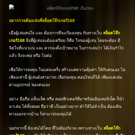
อยากรวยต้องเล่นที่สล็อตโจ๊กเกอร์168
เมื่อผู้เล่นสนใจ และ ต้องการที่จะเริ่มลงทุน กับทางเว็บ
สล็อตโจ๊ก
เกอร์168
สิ่งที่ผู้เล่นจะต้องเตรียม ก็คือ ใจของผู้เล่น โดยจะต้อง มี
จิตใจที่แน่วแน่ และ ควรจะตั้งเป้าหมาย ในการเล่นว่า ได้เงินกำไร
แล้ว จึงจะพอ หรือ ไปต่อ
เพื่อให้การลงทุน ในแต่ละครั้ง สร้างแต่ความคุ้มค่า ให้กับตนเอง ไม่
เพียงเท่านี้ ผู้เล่นยังสามารถ เลือกลงทุน ตอนไหนก็ได้ เพียงแค่เล่น
ผ่านอุปกรณ์ ของตนเอง
อย่าง มือถือ แท็บเล็ต หรือ คอมพิวเตอร์ที่มาพร้อมอินเทอร์เน็ต ก็นำ
มาเล่น ได้ทั้งหมด ถือว่าดี เป็นอย่างมาก ทำให้ไม่จำเป็น ต้องเดิน
ทางออกจากบ้าน ก็สามารถลงทุนได้
นอกจากนี้ ยังเล่นได้โดย ที่ไม่ต้องกังวล เพราะทางเว็บ
สล็อตโจ๊ก