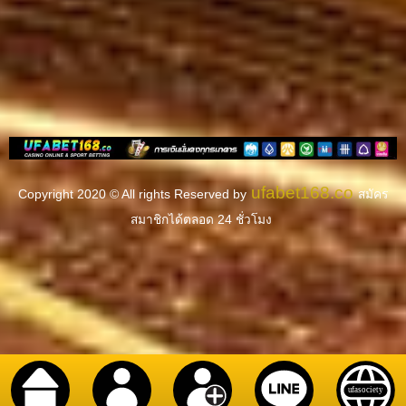
ufabet168.co
Copyright 2020 © All rights Reserved by
สมัคร
สมาชิกได้ตลอด 24 ชั่วโมง
ufasociety