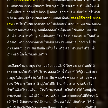
เว็บ
สล็อตโจ๊กเกอร์168
ก็จะได้รับแต่สิ่งที่ดี และ น่าสนใจ ตั้งแต่เริ่ม
เป็นสมาชิก เพราะมีขั้นตอนให้แก่ผู้เล่น ไม่ว่าผู้เล่นจะเป็นมือใหม่ ที่
ยังไม่มีประสบการณ์ หรือว่า ผู้เล่นเดิมจากเว็บอื่น เมื่อเข้ามาใช้งาน
หรือ ลงทุนจะต้องชื่นชอบ อย่างแน่นอน อีกทั้ง
สล็อตโจ๊กเกอร์
168วอ
เลท
ยังมีโปรโมชั่น จำนวนมาก ให้เลือกนำไปเพิ่มเงินทุน ของตนเอง
ในการเล่นเกมต่าง ๆ เกมสล็อตออนไลน์ทุกเกม ใช้เงินเดิมพัน เริ่ม
ต้นที่ 1 บาท เท่านั้น ผู้เล่นที่มีเงินทุนน้อย ก็สามารถเล่นได้ โดยที่ไม่
ต้องเดินทาง ออกจากบ้าน ให้เสียเวลา เพียงแค่มีอุปกรณ์ ที่ใช้ใน
การเล่นเกม อาทิเช่น มือถือ แท็บเล็ต หรือ คอมพิวเตอร์ พร้อมทั้ง
อินเทอร์เน็ต ก็เริ่มเล่นได้ทันที
จะเลือกเข้ามาลงทุน กับเกมสล็อตออนไลน์ ในช่วงเวลาไหนก็ได้
เพราะทางเว็บ เปิดให้บริการ ตลอด 24 ชั่วโมง ทำให้ผู้เล่นเข้ามา
ลงทุน ได้ตลอดทั้งวัน ไม่ว่าจะเป็น ช่วงเช้า ช่วงสาย หรือว่า ช่วง
ก่อน ใช้เวลา ในการเข้าสู่เว็บไม่ถึง 1 นาที สะดวก รวดเร็ว ไม่
จำเป็นต้องไปเล่นในคาสิโนก็สามารถสร้างเงินกำไรได้ โดยผู้เล่น
สามารถฝากถอนเงินได้อย่างรวดเร็วผ่านทางระบบออโต้ที่ด้านหน้า
เว็บไซต์ มีขั้นตอนการใช้งานบอกทั้งหมด ไม่จำเป็นต้องรอให้เจ้า
หน้าที่เติมเงินให้เสียเวลา จะเลือกฝากเงินมาจากธนาคารใดก็ได้