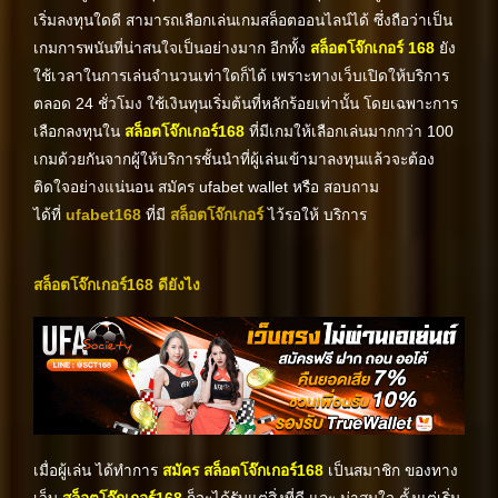
เริ่มลงทุนใดดี สามารถเลือกเล่นเกมสล็อตออนไลน์ได้ ซึ่งถือว่าเป็น
เกมการพนันที่น่าสนใจเป็นอย่างมาก อีกทั้ง
สล็อตโจ๊กเกอร์
168
ยัง
ใช้เวลาในการเล่นจำนวนเท่าใดก็ได้ เพราะทางเว็บเปิดให้บริการ
ตลอด 24 ชั่วโมง ใช้เงินทุนเริ่มต้นที่หลักร้อยเท่านั้น โดยเฉพาะการ
เลือกลงทุนใน
สล็อตโจ๊กเกอร์168
ที่มีเกมให้เลือกเล่นมากกว่า 100
เกมด้วยกันจากผู้ให้บริการชั้นนำที่ผู้เล่นเข้ามาลงทุนแล้วจะต้อง
ติดใจอย่างแน่นอน สมัคร ufabet wallet หรือ สอบถาม
ได้ที่
ufabet168
ที่มี
สล็อตโจ๊กเกอร์
ไว้รอให้ บริการ
สล็อตโจ๊กเกอร์168 ดียังไง
เมื่อผู้เล่น ได้ทำการ
สมัคร สล็อตโจ๊กเกอร์
168
เป็นสมาชิก ของทาง