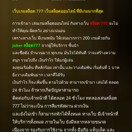
เว็บเกมสล็อต 777 เว็บสล็อตออนไลน์ ที่มีเกมมากที่สุด
การเข้ามา เล่นเกมสล็อตออนไลน์ กับทางเว็บ
สล็อต 777
จะไม่
ทำให้คุณ ผิดหวัง อย่างแน่นอน
เพราะทางเว็บ มีเกมพนัน ให้เล่นมากกว่า 200 เกมด้วยกัน
joker สล็อต777
จากผู้ให้บริการ ชั้นนำ
และชื่อดัง จำนวนมาก ทุกเกม มั่นใจได้ทันที ว่าจะสร้างความ
สนุก รวมไปถึง เงินกำไร ให้แก่ผู้เล่น
ลงทุนเริ่มต้น ที่หลักร้อย เท่านั้น และวางเดิมพัน เริ่มต้นที่ 1 บาท
ยิ่งวางเดิมพันมาก เวลาที่ได้รับ
เงินกำไร ก็จะเพิ่มขึ้น ตามไปด้วย สามารถเข้ามา เล่นได้ ตลอด
ถ้าหากเกิดปัญหาสามารถ
24 ชั่วโมง
ติดต่อกับเจ้าหน้าที่ ได้ตลอด 24 ชั่วโมง
ทดลองเล่นสล็อต
777
ไม่ว่าจะเป็น การลืมรหัสผ่าน ฝากเงิน
และยังไม่เข้า ก็สามารถทักได้ทั้งหมด ทางเว็บ มีเจ้าหน้าที่
ให้บริการทั้งหมด ภายในเว็บ ยังมีหลากหลายขนาด
เนื่องจาก รองรับการใช้งาน จากทั้ง มือถือ แท็บเล็ต และ