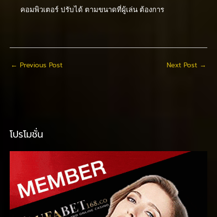
คอมพิวเตอร์ ปรับได้ ตามขนาดที่ผู้เล่น ต้องการ
←
Previous Post
Next Post
→
โปรโมชั่น