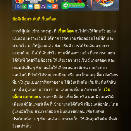
ข้อดีเมื่อมาเล่นที่เว็บสล็อต
การที่ผู้เล่น เข้ามาลงทุน ที่
เว็บสล็อต
จะไม่ทำให้ผิดหวัง อย่าง
แน่นอน เพราะเว็บนี้ ได้ทำการคัด เกมสล็อตออนไลน์ที่ดี และ
น่าสนใจ มาให้ผู้เล่นแล้ว ยังการันตี การได้รับเงิน จากการ
ลงทุนด้วย เมื่อได้เงินกำไร ตามที่ต้องการแล้ว ก็สามารถ ถอน
ได้ทันที โดยที่ไม่ต้องรอ ให้เสียเวลา ทางเว็บ มีเกมสล็อต และ
เกมพนันอื่น ๆ ที่น่าสนใจให้เลือกเล่น อาทิเช่น เกมยิงปลา
ออนไลน์ ที่กำลังได้รับความนิยม หรือ จะเป็นเกมรูเล็ต เสือมังกร
ที่มาในรูปแบบกราฟิกสวยงาม ใช้เงินเดิมพัน เริ่มต้น ที่หลักสิบ
เท่านั้น ผู้เล่นสามารถ เข้ามาเล่นเกมสล็อต กับทางเว็บ
เว็บ
สล็อต แตกบ่อย
ผ่านทางมือถือ แท็บเล็ต หรือ คอมพิวเตอร์ได้
เพียงแค่มีอินเทอร์เน็ต ก็เข้ามาเล่นได้ทันที เพียงแค่ล็อกอิน โดย
ผู้เล่นมือใหม่ สามารถสมัครเป็นสมาชิกก่อน เพื่อรับสิทธิ
ประโยชน์ต่าง ๆ ที่น่าสนใจ จากทางเว็บ ใช้เงินทุนเริ่มต้น ที่หลัก
ร้อยเท่านั้น