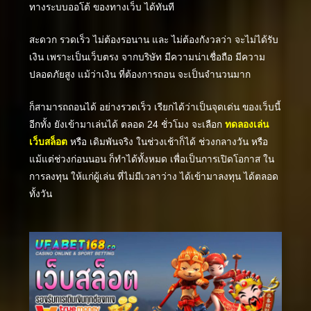
ทางระบบออโต้ ของทางเว็บ ได้ทันที
สะดวก รวดเร็ว ไม่ต้องรอนาน และ ไม่ต้องกังวลว่า จะไม่ได้รับ
เงิน เพราะเป็นเว็บตรง จากบริษัท มีความน่าเชื่อถือ มีความ
ปลอดภัยสูง แม้ว่าเงิน ที่ต้องการถอน จะเป็นจำนวนมาก
ก็สามารถถอนได้ อย่างรวดเร็ว เรียกได้ว่าเป็นจุดเด่น ของเว็บนี้
อีกทั้ง ยังเข้ามาเล่นได้ ตลอด 24 ชั่วโมง จะเลือก
ทดลองเล่น
เว็บสล็อต
หรือ เดิมพันจริง ในช่วงเช้าก็ได้ ช่วงกลางวัน หรือ
แม้แต่ช่วงก่อนนอน ก็ทำได้ทั้งหมด เพื่อเป็นการเปิดโอกาส ใน
การลงทุน ให้แก่ผู้เล่น ที่ไม่มีเวลาว่าง ได้เข้ามาลงทุน ได้ตลอด
ทั้งวัน