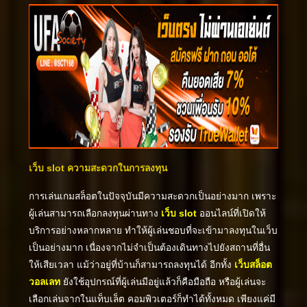
เว็บ slot ความสะดวกในการลงทุน
การเล่นเกมสล็อตในปัจจุบันมีความสะดวกเป็นอย่างมาก เพราะ
ผู้เล่นสามารถเลือกลงทุนผ่านทาง
เว็บ
slot
ออนไลน์ที่เปิดให้
บริการอย่างหลากหลาย ทำให้ผู้เล่นชอบที่จะเข้ามาลงทุนในเว็บ
เป็นอย่างมาก เนื่องจากไม่จำเป็นต้องเดินทางไปยังสถานที่อื่น
ให้เสียเวลา แม้ว่าอยู่ที่บ้านก็สามารถลงทุนได้ อีกทั้ง
เว็บสล็อต
วอลเลท
ยังใช้อุปกรณ์ที่ผู้เล่นมีอยู่แล้วก็คือมือถือ หรือผู้เล่นจะ
เลือกเล่นจากในแท็บเล็ต คอมพิวเตอร์ก็ทำได้ทั้งหมด เพียงแค่มี