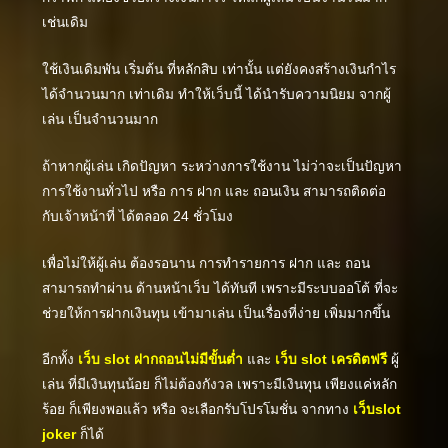
เช่นเดิม
ใช้เงินเดิมพัน เริ่มต้น ที่หลักสิบ เท่านั้น แต่ยังคงสร้างเงินกำไร
ได้จำนวนมาก เท่าเดิม ทำให้เว็บนี้ ได้นำรับความนิยม จากผู้
เล่น เป็นจำนวนมาก
ถ้าหากผู้เล่น เกิดปัญหา ระหว่างการใช้งาน ไม่ว่าจะเป็นปัญหา
การใช้งานทั่วไป หรือ การ ฝาก และ ถอนเงิน สามารถติดต่อ
กับเจ้าหน้าที่ ได้ตลอด 24 ชั่วโมง
เพื่อไม่ให้ผู้เล่น ต้องรอนาน การทำรายการ ฝาก และ ถอน
สามารถทำผ่าน ด้านหน้าเว็บ ได้ทันที เพราะมีระบบออโต้ ที่จะ
ช่วยให้การฝากเงินทุน เข้ามาเล่น เป็นเรื่องที่ง่าย เพิ่มมากขึ้น
อีกทั้ง
เว็บ slot ฝากถอนไม่มีขั้นต่ำ
และ
เว็บ slot เครดิตฟรี
ผู้
เล่น ที่มีเงินทุนน้อย ก็ไม่ต้องกังวล เพราะมีเงินทุน เพียงแค่หลัก
ร้อย ก็เพียงพอแล้ว หรือ จะเลือกรับโปรโมชั่น จากทาง
เว็บslot
joker
ก็ได้