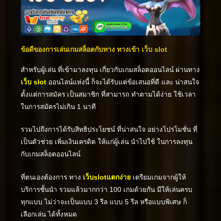
ข้อดีของการเล่นเกมสล็อตกับทาง ทางเข้า เว็บ slot
สำหรับผู้เล่น ที่เข้ามาลงทุน เกี่ยวกับเกมสล็อตออนไลน์ ผ่านทาง
เว็บ slot
ออนไลน์แห่งนี้ ก็จะได้รับแต่ข้อเสนอที่ดี และ น่าสนใจ
ตั้งแต่การสมัคร เป็นสมาชิก ที่สามารถ ทำตามได้ง่าย ใช้เวลา
ในการสมัครไม่เกิน 1 นาที
รวมไปถึงการได้รับสิทธิประโยชน์ ที่น่าสนใจ อย่างโปรโมชั่น ที่
เป็นตัวช่วย เพิ่มเงินเครดิต ให้แก่ผู้เล่น นำไปใช้ ในการลงทุน
กับเกมสล็อตออนไลน์
ที่ตนเองต้องการ ทาง
เว็บslotแตกง่าย
เตรียมเกมจากผู้ให้
บริการชั้นนำ รวมแล้วมากกว่า 100 เกมด้วยกัน มีให้เล่นครบ
ทุกแบบ ไม่ว่าจะเป็นแบบ 3 รีล แบบ 5 รีล หรือแบบพิเศษ ก็
เลือกเล่น ได้ทั้งหมด