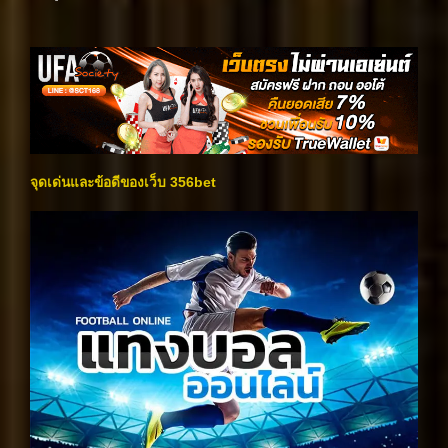
จุดเด่นและข้อดีของเว็บ 356bet