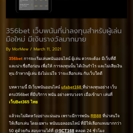
356bet เว็บพนันที่น่าลงทุนสำหรับผู้เล่น
มือใหม่ มีเงินรางวัลมากมาย
By
MorMew
/
March 11, 2021
356bet
การจะเริ่มเล่นพนันออนไลน์ ผู้เล่น ควรจะต้อง มีเว็บที่ดี
และน่าเชื่อถือก่อน เพื่อให้ การลงทุนนั้น ได้เงินกำไร และไม่เสียเงิน
ทุน ถ้าหากผู้เล่น ยังไม่แน่ใจ ว่าจะเลือกเล่น กับเว็บใดดี
บทความนี้ มีเว็บพนันออนไลน์
ufabet168
ที่น่าลงทุนอย่าง เว็บ
ตรง356bet
ที่มีบริการ พนัน อย่างครบวงจร เมื่อเข้ามา เล่นที่
เว็บBet365 ไทย
แล้วจะไม่ผิดหวังอย่างแน่นอน เพราะมีการพนัน
RB88
ที่น่าสนใจ
ให้เลือกเล่น โดยเฉพาะ พนันบอลออนไลน์ ที่มีให้เลือกแทงมากกว่า
50 คู่ด้วยกัน สอบถามได้ที่
@SCT168
ตลอด 24 ชั่วโมง