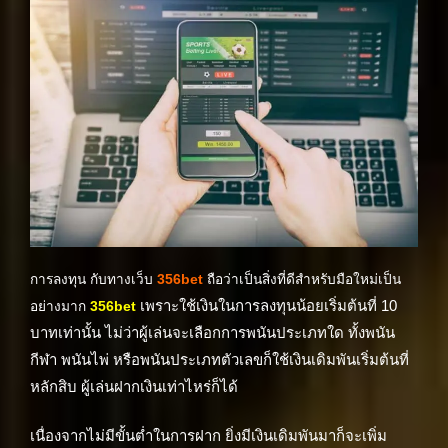
การลงทุน กับทางเว็บ
356bet
ถือว่าเป็นสิ่งที่ดีสำหรับมือใหม่เป็น
เพราะใช้เงินในการลงทุนน้อยเริ่มต้นที่ 10
อย่างมาก
356bet
บาทเท่านั้น ไม่ว่าผู้เล่นจะเลือกการพนันประเภทใด ทั้งพนัน
กีฬา พนันไพ่ หรือพนันประเภทตัวเลขก็ใช้เงินเดิมพันเริ่มต้นที่
หลักสิบ ผู้เล่นฝากเงินเท่าไหร่ก็ได้
เนื่องจากไม่มีขั้นต่ำในการฝาก ยิ่งมีเงินเดิมพันมาก็จะเพิ่ม