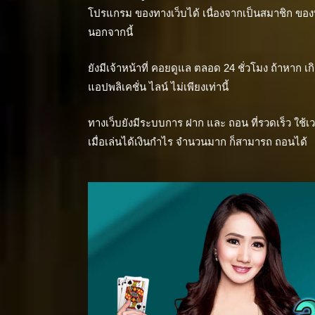
โปรแกรม ของทางเว็บได้ เนื่องจากเป็นสมาชิก ของ
นอกจากนี้
ยังมีเจ้าหน้าที่ คอยดูแล ตลอด 24 ชั่วโมง ถ้าหาก
แอปพลิเคชั่น ไลน์ ไม่เพียงเท่านี้
ทางเว็บยังมีระบบการ ฝาก และ ถอน ที่รวดเร็ว ใช้เวลาไม
เมื่อเล่นได้เงินกำไร จำนวนมาก ก็สามารถ ถอนได้