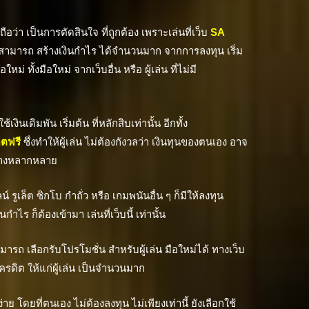
ถือว่า เป็นการตัดสินใจ ที่ถูกต้อง เพราะเล่นที่เว็บ
SA
่น ก็สามารถ สร้างเงินกำไร ได้จำนวนมาก จากการลงทุน เริ่ม
อใหม่ ทั้งมือใหม่ จากเว็บอื่น หรือ ผู้เล่น ที่ไม่มี
งินเดิมพัน เริ่มต้น ที่หลักสิบเท่านั้น อีกทั้ง
ิตฟรี
ซึ่งทำให้ผู้เล่น ไม่ต้องกังวลว่า เงินทุนของตนเอง อาจ
อย่างหลากหลาย
เล็ต ซิกโบ กำถั่ว หรือ เกมพนันอื่น ๆ ก็มีให้ลงทุน
ร ก็ต้องเข้ามา เล่นที่เว็บนี้ เท่านั้น
ารถ เลือกรับโปรโมชั่น สำหรับผู้เล่น มือใหม่ได้ ทางเว็บ
เครดิต ให้แก่ผู้เล่น เป็นจำนวนมาก
่าย โดยที่ตนเอง ไม่ต้องลงทุน ไม่เพียงเท่านี้ ยังเลือกใช้