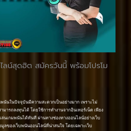
น์สุดฮิต สมัครวันนี้ พร้อมโปรโม
นพนันในปัจจุบันมีความสะดวกเป็นอย่างมาก เพราะไม่
สามารถลงทุนได้ โดยใช้การทำงานจากอินเทอร์เน็ต เพียง
่มเล่นเกมพนันได้ทันที ผ่านทางช่องทางออนไลน์อย่างเว็บ
้อมูลของเว็บพนันออนไลน์ที่น่าสนใจ โดยเฉพาะเว็บ