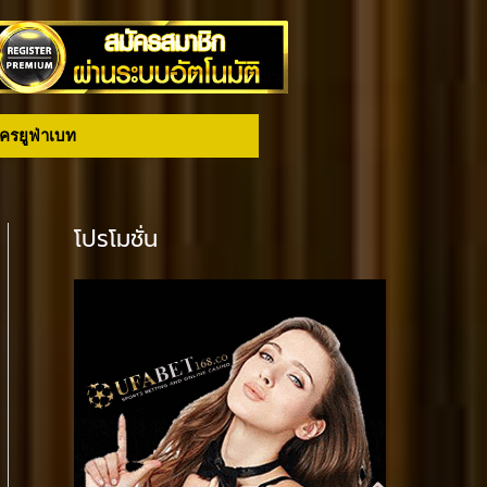
ัครยูฟ่าเบท
โปรโมชั่น