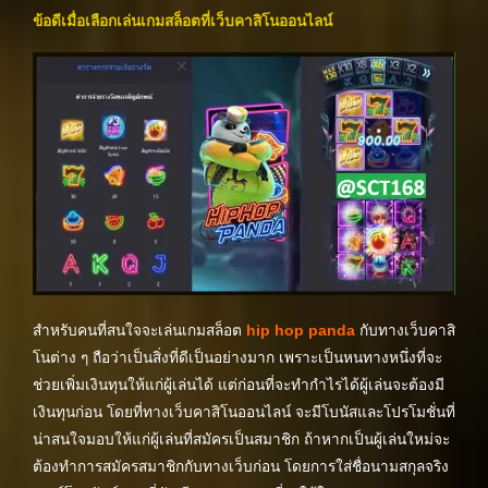
ข้อดีเมื่อเลือกเล่นเกมสล็อตที่เว็บคาสิโนออนไลน์
สำหรับคนที่สนใจจะเล่นเกมสล็อต
hip hop panda
กับทางเว็บคาสิ
โนต่าง ๆ ถือว่าเป็นสิ่งที่ดีเป็นอย่างมาก เพราะเป็นหนทางหนึ่งที่จะ
ช่วยเพิ่มเงินทุนให้แก่ผู้เล่นได้ แต่ก่อนที่จะทำกำไรได้ผู้เล่นจะต้องมี
เงินทุนก่อน โดยที่ทางเว็บคาสิโนออนไลน์ จะมีโบนัสและโปรโมชั่นที่
น่าสนใจมอบให้แก่ผู้เล่นที่สมัครเป็นสมาชิก ถ้าหากเป็นผู้เล่นใหม่จะ
ต้องทำการสมัครสมาชิกกับทางเว็บก่อน โดยการใส่ชื่อนามสกุลจริง