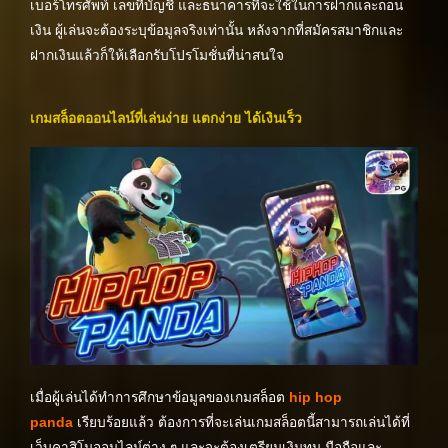
เบอร์โทรศัพท์ เลขที่บัญชี และธนาคารที่จะใช้ในการฝากและถอน
เงิน ผู้เล่นจะต้องระบุข้อมูลจริงเท่านั้น หลังจากที่สมัครสมาชิกและ
ฝากเงินแล้วก็ให้เลือกรับโปรโมชั่นที่น่าสนใจ
เกมสล็อตออนไลน์ที่เล่นง่าย แตกง่าย ได้เงินเร็ว
เมื่อผู้เล่นได้ทำการศึกษาข้อมูลของเกมสล็อต
hip hop
panda
เรียบร้อยแล้ว ต้องการที่จะเล่นเกมสล็อตนี้สามารถเล่นได้ที่
เว็บคาสิโนออนไลน์ต่าง ๆ และจะต้องเตรียมเงินทุน มือถือและ