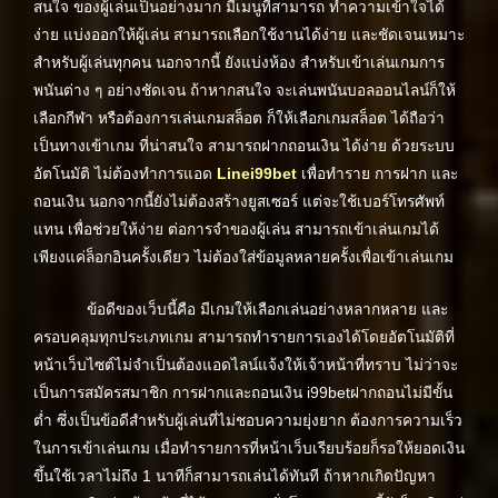
สนใจ ของผู้เล่นเป็นอย่างมาก มีเมนูที่สามารถ ทำความเข้าใจได้
ง่าย แบ่งออกให้ผู้เล่น สามารถเลือกใช้งานได้ง่าย และชัดเจนเหมาะ
สำหรับผู้เล่นทุกคน นอกจากนี้ ยังแบ่งห้อง สำหรับเข้าเล่นเกมการ
พนันต่าง ๆ อย่างชัดเจน ถ้าหากสนใจ จะเล่นพนันบอลออนไลน์ก็ให้
เลือกกีฬา หรือต้องการเล่นเกมสล็อต ก็ให้เลือกเกมสล็อต ได้ถือว่า
เป็นทางเข้าเกม ที่น่าสนใจ สามารถฝากถอนเงิน ได้ง่าย ด้วยระบบ
อัตโนมัติ ไม่ต้องทำการแอด
Linei99bet
เพื่อทำราย การฝาก และ
ถอนเงิน นอกจากนี้ยังไม่ต้องสร้างยูสเซอร์ แต่จะใช้เบอร์โทรศัพท์
แทน เพื่อช่วยให้ง่าย ต่อการจำของผู้เล่น สามารถเข้าเล่นเกมได้
เพียงแค่ล็อกอินครั้งเดียว ไม่ต้องใส่ข้อมูลหลายครั้งเพื่อเข้าเล่นเกม
ข้อดีของเว็บนี้คือ มีเกมให้เลือกเล่นอย่างหลากหลาย และ
ครอบคลุมทุกประเภทเกม สามารถทำรายการเองได้โดยอัตโนมัติที่
หน้าเว็บไซต์ไม่จำเป็นต้องแอดไลน์แจ้งให้เจ้าหน้าที่ทราบ ไม่ว่าจะ
เป็นการสมัครสมาชิก การฝากและถอนเงิน i99betฝากถอนไม่มีขั้น
ต่ำ ซึ่งเป็นข้อดีสำหรับผู้เล่นที่ไม่ชอบความยุ่งยาก ต้องการความเร็ว
ในการเข้าเล่นเกม เมื่อทำรายการที่หน้าเว็บเรียบร้อยก็รอให้ยอดเงิน
ขึ้นใช้เวลาไม่ถึง 1 นาทีก็สามารถเล่นได้ทันที ถ้าหากเกิดปัญหา