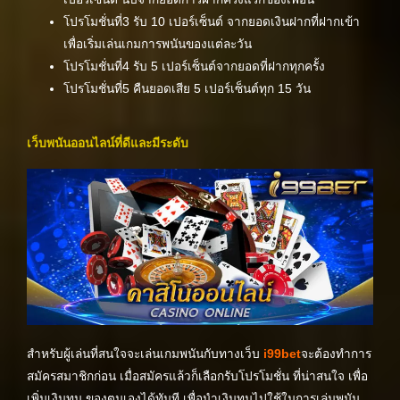
โปรโมชั่นที่3 รับ 10 เปอร์เซ็นต์ จากยอดเงินฝากที่ฝากเข้า
เพื่อเริ่มเล่นเกมการพนันของแต่ละวัน
โปรโมชั่นที่4 รับ 5 เปอร์เซ็นต์จากยอดที่ฝากทุกครั้ง
โปรโมชั่นที่5 คืนยอดเสีย 5 เปอร์เซ็นต์ทุก 15 วัน
เว็บพนันออนไลน์ที่ดีและมีระดับ
สำหรับผู้เล่นที่สนใจจะเล่นเกมพนันกับทางเว็บ
i99bet
จะต้องทำการ
สมัครสมาชิกก่อน เมื่อสมัครแล้วก็เลือกรับโปรโมชั่น ที่น่าสนใจ เพื่อ
เพิ่มเงินทุน ของตนเองได้ทันที เพื่อนำเงินทุนไปใช้ในการเล่นพนัน