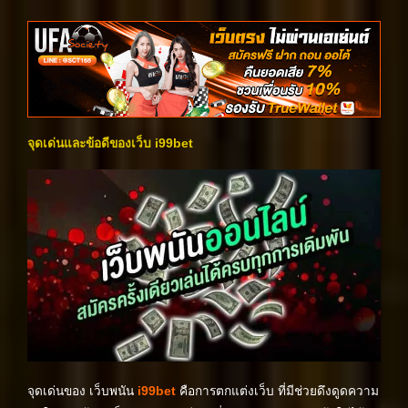
จุดเด่นและข้อดีของเว็บ i99bet
จุดเด่นของ เว็บพนัน
i99bet
คือการตกแต่งเว็บ ที่มีช่วยดึงดูดความ