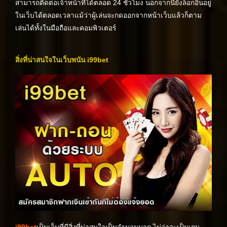
สามารถติดต่อเจ้าหน้าที่ได้ตลอด 24 ชั่วโมง นอกจากนี้ยังล็อกอินอยู่
ในเว็บได้ตลอดเวลาแม้ว่าผู้เล่นจะกดออกจากหน้าเว็บแล้วก็ตาม
เล่นได้ทั้งในมือถือและคอมพิวเตอร์
สิ่งที่น่าสนใจในเว็บพนัน i99bet