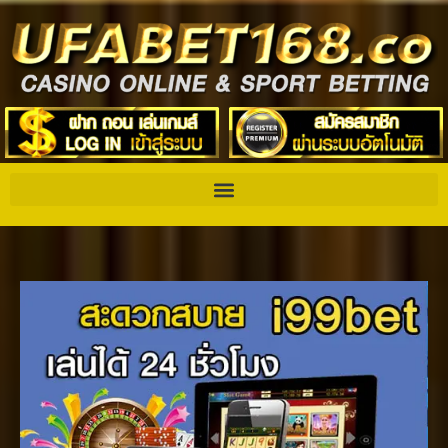
Skip
to
content