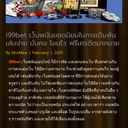
i99bet เว็บพนันยอดนิยมในการเดิมพัน
เล่นง่าย มั่นคง โอนไว ฟรีเครดิตมากมาย
By
MorMew
/
February 1, 2021
i99bet
เว็บพนันออนไลน์ ก็มีการจัด และตกแต่งเว็บ ที่แตกต่างกัน
การตกแต่งเว็บ ให้มีความสวยงาม ก็จะช่วยดึงดูดความสนใจ ของผู้
เล่นได้ เช่นเดียวกับ เว็บพนันสุดไฮคลาส ที่มีการตกแต่งได้อย่าง
หรูหรา และมีระดับ ไม่ใช่แค่เพียงการตกแต่งเว็บให้มีความคล้ายกับ
คาสิโนจริงเท่านั้น แต่ภายใน เว็บตรงi99bet ยังมีสิ่งที่น่าสนใจอื่น ๆ
รวมอยู่ด้วย อาทิเช่น เกมพนันที่มีจำนวนมาก ให้ผู้เล่นได้เลือกตาม
ความถนัด ไม่ว่าจะเป็นเกมพนัน ประเภทไพ่ อย่างบาคาร่า เกมพนัน
ประเภทตัวเลขอย่างรูเล็ต และสล็อต ในรูปแบบธีม จากค่ายดังต่าง
ๆ การพนันกีฬา และหวยก็มีให้เลือกเล่นทั้งหมด