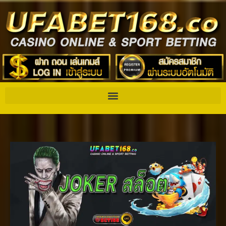
Skip
to
content