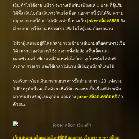
เงิน กำไรได้ง่าย แม้ว่า จะวางเดิมพัน เพียงแค่ 1 บาท ก็ลุ้นรับ
ได้ทั้ง เงินโบนัส เงินรางวัลแจ็คพ็อต นอกจากนี้ ยังได้รับ ความ
สนุกจากเกมนี้ด้วย ไม่เพียงเท่านี้ ทางเว็บ
joker สล็อต8888
ยัง
มี ระบบการใช้งาน ที่รวดเร็ว เพื่อไม่ให้ผู้เล่น ต้องรอนาน
ไม่ว่าผู้เล่นจะอยู่ที่ไหนก็สามารถเข้ามาเล่นเกมสล็อตกับทางเว็บ
ได้ เพราะรองรับการใช้งานจากทั้งมือถือ แท็บเล็ต และ
คอมพิวเตอร์ เพียงแค่มีอินเทอร์เน็ตก็เข้าสู่เว็บพนันได้ทันที
สะดวก รวดเร็ว และใช้เวลาไม่นาน มีเงินทุนน้อยก็เล่นได้
รองรับการโอนเงินมาจากธนาคารชั้นนำมากกว่า 20 แห่งรวม
ไปถึงทรูมันนี่วอลเล็ตด้วย เพื่อให้การลงทุนเป็นเรื่องที่ง่ายเพิ่ม
มากขึ้นสำหรับผู้เล่นทุกคน แถมทาง
joker สล็อตเครดิตฟรี
อีก
ด้วยนะ
เว็บเล่นเกมสล็อตออนไลน์ที่ดีที่สุดอย่าง เว็บตรงjoker สล็อต