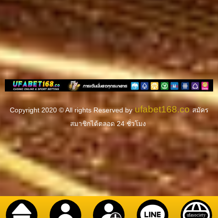
ufabet168.co
Copyright 2020 © All rights Reserved by
สมัคร
สมาชิกได้ตลอด 24 ชั่วโมง
ufasociety