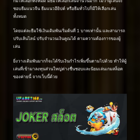
ก็มีให้เลือกทั้งหมด มีธีมให้เลือกเล่นจำนวนมาก ไม่ว่าผู้เล่นจะ
ชอบธีมแนวจีน ธีมแนวอียิปต์ หรือธีมทั่วไปก็มีให้เลือกเล่น
ทั้งหมด
โดยแต่ละธีมใช้เงินเดิมพันเริ่มต้นที่ 1 บาทเท่านั้น และสามารถ
ปรับเส้นไลน์ ปรับจำนวนเงินคูณได้ ตามความต้องการของผู้
เล่น
ยิ่งวางเดิมพันมากก็จะได้รับเงินกำไรเพิ่มขึ้นตามไปด้วย ทำให้ผู้
เล่นที่เข้ามาลงทุนส่วนใหญ่ต่างชื่นชอบและนิยมเล่นเกมสล็อต
ของค่ายนี้ จากเว็บนี้ด้วย