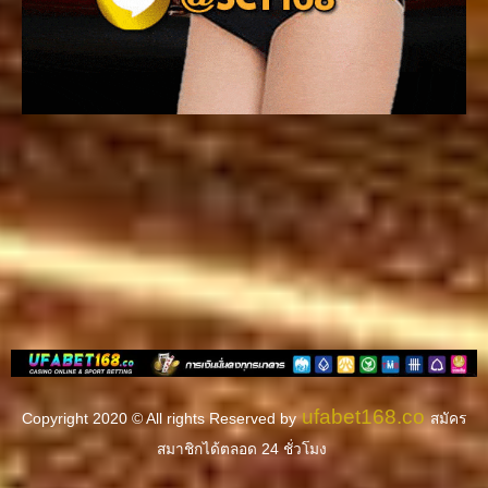
ufabet168.co
Copyright 2020 © All rights Reserved by
สมัคร
สมาชิกได้ตลอด 24 ชั่วโมง