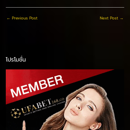
←
Previous Post
Next Post
→
โปรโมชั่น