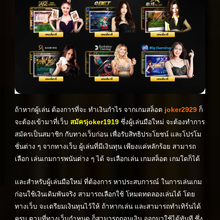
ถ้าหากผู้เล่น ต้องการที่จะ ทำเงินกำไร จากเกมสล็อต
joker2929
ก็
จะต้องเข้ามาที่เว็บ
สมัครjoker1919
ซึ่งผู้เล่นมือใหม่ จะต้องทำการ
สมัครเป็นสมาชิก กับทางเว็บก่อน เพื่อรับสิทธิประโยชน์ และโปรโม
ชั่นต่าง ๆ จากทางเว็บ ผู้เล่นที่มีเงินทุน เพียงแค่หลักร้อย สามารถ
เลือก เล่นเกมการพนันต่าง ๆ ได้ จะเลือกเล่น เกมสล็อต เกมใดก็ได้
และสำหรับผู้เล่นมือใหม่ ที่ต้องการ หาประสบการณ์ ในการเล่นเกม
ก่อนใช้เงินเดิมพันจริง สามารถเลือกใช้ โหมดทดลองเล่นได้ โดย
ทางเว็บ จะเตรียมเงินทุนไว้ให้ ถ้าหากเล่น และสามารถทำเทิร์นได้
ครบ ตามที่ทางเว็บกำหนด ก็สามารถถอนเงิน ออกมาใช้ได้ทันที ซึ่ง