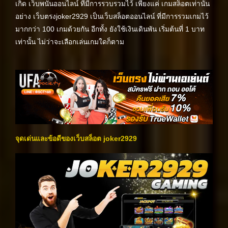
เกิด เว็บพนันออนไลน์ ที่มีการรวบรวมไว้ เพียงแค่ เกมสล็อตเท่านั้น
อย่าง เว็บตรงjoker2929
เป็นเว็บสล็อตออนไลน์ ที่มีการรวมเกมไว้
มากกว่า 100 เกมด้วยกัน อีกทั้ง ยังใช้เงินเดินพัน เริ่มต้นที่ 1 บาท
เท่านั้น ไม่ว่าจะเลือกเล่นเกมใดก็ตาม
จุดเด่นและข้อดีของเว็บสล็อต joker2929