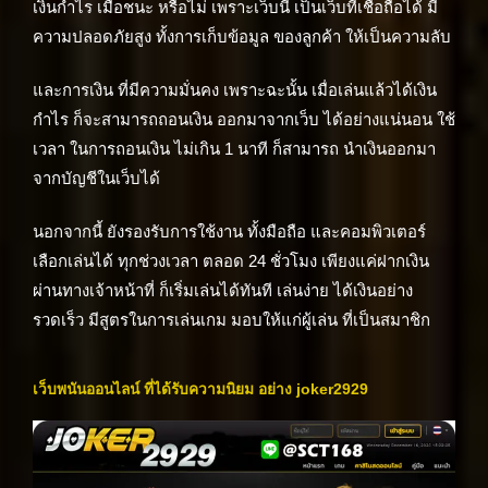
เงินกำไร เมื่อชนะ หรือไม่ เพราะเว็บนี้ เป็นเว็บที่เชื่อถือได้ มี
ความปลอดภัยสูง ทั้งการเก็บข้อมูล ของลูกค้า ให้เป็นความลับ
และการเงิน ที่มีความมั่นคง เพราะฉะนั้น เมื่อเล่นแล้วได้เงิน
กำไร ก็จะสามารถถอนเงิน ออกมาจากเว็บ ได้อย่างแน่นอน ใช้
เวลา ในการถอนเงิน ไม่เกิน 1 นาที ก็สามารถ นำเงินออกมา
จากบัญชีในเว็บได้
นอกจากนี้ ยังรองรับการใช้งาน ทั้งมือถือ และคอมพิวเตอร์
เลือกเล่นได้ ทุกช่วงเวลา ตลอด 24 ชั่วโมง เพียงแค่ฝากเงิน
ผ่านทางเจ้าหน้าที่ ก็เริ่มเล่นได้ทันที เล่นง่าย ได้เงินอย่าง
รวดเร็ว มีสูตรในการเล่นเกม มอบให้แก่ผู้เล่น ที่เป็นสมาชิก
เว็บพนันออนไลน์ ที่ได้รับความนิยม อย่าง joker2929