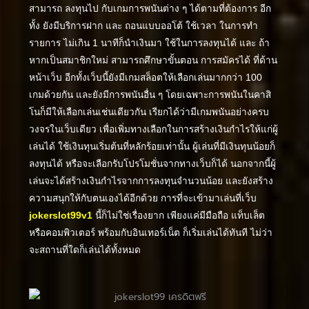
สามารถ ลงทุนไป กับเกมการพนันต่าง ๆ ได้ตามที่ต้องการ อีก
ทั้ง ยังมีบริการฝาก และ ถอนแบบออโต้ ใช้เวลา ในการทำ
รายการ ไม่เกิน 1 นาทีก็นำเงินมา ใช้ในการลงทุนได้ และ ถ้า
หากเป็นสมาชิกใหม่ สามารถศึกษาขั้นตอน การสมัครได้ ที่ด้าน
หน้าเว็บ อีกทั้งเว็บนี้ยังมีเกมสล็อตให้เลือกเล่นมากกว่า 100
เกมด้วยกัน และยังมีการพนันอื่น ๆ โดยเฉพาะการพนันในคาสิ
โนก็มีให้เลือกเล่นเช่นเดียวกัน เรียกได้ว่ามีเกมพนันอย่างครบ
วงจรในเว็บเดียว เพื่อเพิ่มทางเลือกในการสร้างเงินกำไรให้แก่ผู้
เล่นได้ ใช้เงินทุนเริ่มต้นที่หลักร้อยเท่านั้น ผู้เล่นที่มีเงินทุนน้อยก็
ลงทุนได้ หรือจะเลือกรับโปรโมชั่นจากทางเว็บก็ได้ นอกจากนี้ผู้
เล่นจะได้สร้างเงินกำไรจากการลงทุนจำนวนน้อย และยังสร้าง
ความสนุกให้กับตนเองได้อีกด้วย การที่จะเข้ามาเล่นที่เว็บ
jokerslot99v1
นี้ก็ไม่ใช่เรื่องยาก เพียงแค่มีมือถือ แท็บเล็ต
หรือคอมพิวเตอร์ พร้อมกับอินเทอร์เน็ต ก็เริ่มเล่นได้ทันที ไม่ว่า
จะสถานที่ใดก็เล่นได้ทั้งหมด