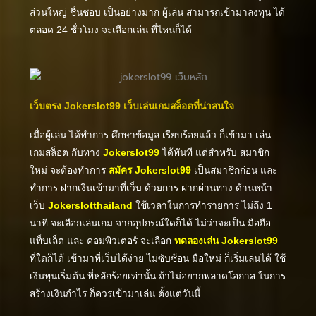
ส่วนใหญ่ ชื่นชอบ เป็นอย่างมาก ผู้เล่น สามารถเข้ามาลงทุน ได้
ตลอด 24 ชั่วโมง จะเลือกเล่น ที่ไหนก็ได้
เว็บตรง Jokerslot99 เว็บเล่นเกมสล็อตที่น่าสนใจ
เมื่อผู้เล่น ได้ทำการ ศึกษาข้อมูล เรียบร้อยแล้ว ก็เข้ามา เล่น
เกมสล็อต กับทาง
Jokerslot99
ได้ทันที แต่สำหรับ สมาชิก
ใหม่ จะต้องทำการ
สมัคร
Jokerslot99
เป็นสมาชิกก่อน และ
ทำการ ฝากเงินเข้ามาที่เว็บ ด้วยการ ฝากผ่านทาง ด้านหน้า
เว็บ
Jokerslotthailand
ใช้เวลาในการทำรายการ ไม่ถึง 1
นาที จะเลือกเล่นเกม จากอุปกรณ์ใดก็ได้ ไม่ว่าจะเป็น มือถือ
แท็บเล็ต และ คอมพิวเตอร์ จะเลือก
ทดลองเล่น
Jokerslot99
ที่ใดก็ได้ เข้ามาที่เว็บได้ง่าย ไม่ซับซ้อน มือใหม่ ก็เริ่มเล่นได้ ใช้
เงินทุนเริ่มต้น ที่หลักร้อยเท่านั้น ถ้าไม่อยากพลาดโอกาส ในการ
สร้างเงินกำไร ก็ควรเข้ามาเล่น ตั้งแต่วันนี้