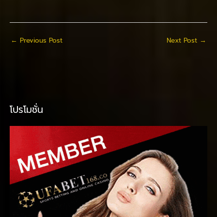
←
Previous Post
Next Post
→
โปรโมชั่น