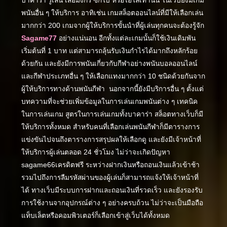
บาคาร่า รูเล็น เสือมังกร ซิกโบ หรือไฮโลเท่านั้น ในเว็บยังมีเกม
พนันอื่น ๆ ให้บริการ อาทิเช่น เกมสล็อตออนไลน์ที่มีให้เลือกเล่น
มากกว่า 200 เกมจากผู้ให้บริการขั้นนำที่ผู้เล่นทุกคนจะต้องรู้จัก
Sagame77
อย่างแน่นอน อีกทั้งแต่ละเกมนั้นก็ใช้เงินเดิมพัน
เริ่มต้นที่ 1 บาท แต่สามารถลุ้นรับเงินกำไรได้มากถึงหลักร้อย
ด้วยกัน และยังมีการพนันเกี่ยวกับกีฬาอย่างพนันบอลออนไลน์
และกีฬาประเภทอื่น ๆ ให้เลือกแทงมากกว่า 10 ชนิดด้วยกันจาก
ผู้ให้บริการทางด้านพนันกีฬา นอกจากนี้ยังมีบริการอื่น ๆ ตั้งแต่
บทความที่จะช่วยเพิ่มข้อมูลในการเล่นเกมพนันต่าง ๆ เทคนิค
ในการเล่นเกม สูตรในการเล่นเกมทั้งบาคาร่า สล็อตทางเว็บก็มี
ให้บริการทั้งหมด สำหรับคนที่เลือกเล่นพนันกีฬาก็มีตารางการ
แข่งขันไปจนถึงตารางการสรุปผลให้เลือกดู และยังมีเจ้าหน้าที่
ให้บริการผู้เล่นตลอด 24 ชั่วโมง ไม่ว่าจะเกิดปัญหา
sagame66เครดิตฟรี ระหว่างฝากเงินหรือถอนเงินแล้วเข้าช้า
รวมไปถึงการลืมรหัสผ่านของผู้เล่นก็สามารถแจ้งให้เจ้าหน้าที่
ได้ ทางเว็บมีระบบการฝากและถอนเงินที่รวดเร็ว และยังรองรับ
การใช้งานจากอุปกรณ์ต่าง ๆ อย่างครบถ้วน ไม่ว่าจะเป็นมือถือ
แท็บเล็ตหรือคอมพิวเตอร์ก็เลือกเข้าสู่เว็บได้ทั้งหมด