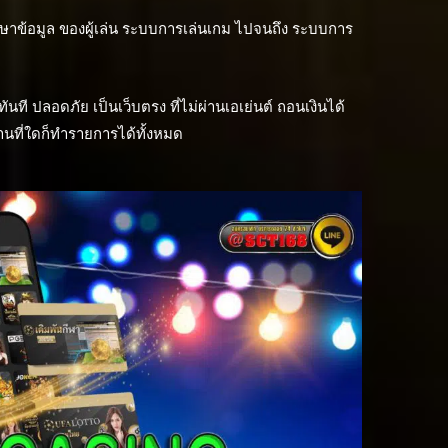
กษาข้อมูล ของผู้เล่น ระบบการเล่นเกม ไปจนถึง ระบบการ
 ทันที ปลอดภัย เป็นเว็บตรง ที่ไม่ผ่านเอเย่นต์ ถอนเงินได้
ถานที่ใดก็ทำรายการได้ทั้งหมด