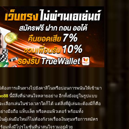
่ไม่ต้องการเดินทางไปยังคาสิโนหรือบ่อนการพนันให้เข้ามา
no88
นี้มีสิ่งที่น่าสนใจหลายอย่าง อีกทั้งยังอยู่ในรูปแบบ
ะเลือกเล่นในช่วงเวลาใดก็ได้ แต่สิ่งที่ผู้เล่นจะต้องมีก็คือ
่างมือถือ แท็บเล็ต หรือคอมพิวเตอร์ พร้อมทั้ง
็นผู้เล่นมือใหม่ก็ไม่ต้องกังวลเรื่องเงินทุนหรือการสมัคร
้อมทั้งมีโปรโมชั่นที่น่าสนใจรวมอยู่ด้วย