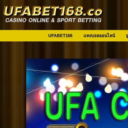
Skip
to
content
UFABET168
แทงบอลออนไลน์
ย