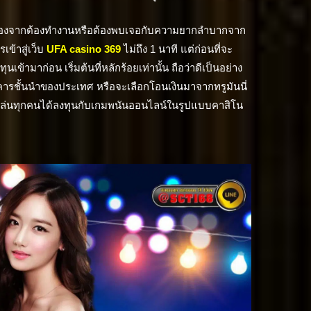
ง เนื่องจากต้องทำงานหรือต้องพบเจอกับความยากลำบากจาก
ข้าสู่เว็บ
UFA casino 369
ไม่ถึง 1 นาที แต่ก่อนที่จะ
้ามาก่อน เริ่มต้นที่หลักร้อยเท่านั้น ถือว่าดีเป็นอย่าง
คารชั้นนำของประเทศ หรือจะเลือกโอนเงินมาจากทรูมันนี่
้ผู้เล่นทุกคนได้ลงทุนกับเกมพนันออนไลน์ในรูปแบบคาสิโน