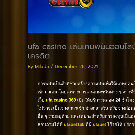
ufa casino เล่นเกมพนันออนไลน์ไ
เครดิต
By
Milada
/
December 28, 2021
การพนันเป็นสิ่งที่ช่วยสร้างความบันเทิงให้แก่ทุกคน ไ
เข้ามาเล่น โดยเฉพาะการเล่นเกมพนันต่าง ๆ จากที่บ
เว็บ
ufa casino 369
เปิดให้บริการตลอด 24 ชั่วโมง 
ไม่ว่าจะเป็นช่วงเวลาเช้า ช่วงกลางวัน หรือช่วงก่อนนอน
อื่น ๆ รวมอยู่ด้วย และเหมาะสำหรับการลงทุนเป็นอย
สอบถามได้ที่
ufabet168
ที่มี
ufabet
ไว้รอให้ บริกา