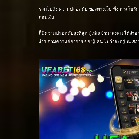
รวมไปถึง ความปลอดภัย ของทางเว็บ ทั้งการเก็บรั
ถอนเงิน
ก็มีความปลอดภัยสูงที่สุด ผู้เล่นเข้ามาลงทุน ได้ง่าย
ง่าย ตามความต้องการ ของผู้เล่น ไม่ว่าจะอยู่ ณ ส