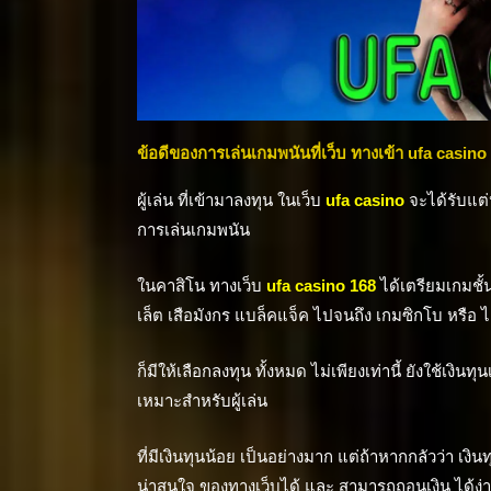
ข้อดีของการเล่นเกมพนันที่เว็บ ทางเข้า ufa casino
ผู้เล่น ที่เข้ามาลงทุน ในเว็บ
ufa casino
จะได้รับแต
การเล่นเกมพนัน
ในคาสิโน ทางเว็บ
ufa casino 168
ได้เตรียมเกมชั้
เล็ต เสือมังกร แบล็คแจ็ค ไปจนถึง เกมซิกโบ หรือ
ก็มีให้เลือกลงทุน ทั้งหมด ไม่เพียงเท่านี้ ยังใช้เงินทุนเ
เหมาะสำหรับผู้เล่น
ที่มีเงินทุนน้อย เป็นอย่างมาก แต่ถ้าหากกลัวว่า เง
น่าสนใจ ของทางเว็บได้ และ สามารถถอนเงิน ได้ง่าย