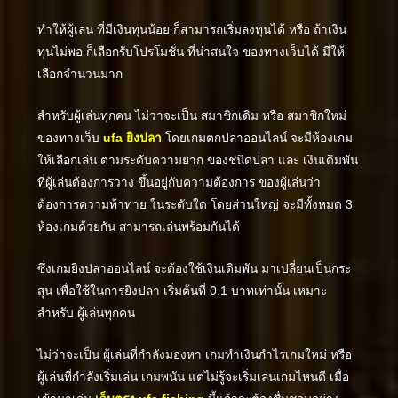
ทำให้ผู้เล่น ที่มีเงินทุนน้อย ก็สามารถเริ่มลงทุนได้ หรือ ถ้าเงิน
ทุนไม่พอ ก็เลือกรับโปรโมชั่น ที่น่าสนใจ ของทางเว็บได้ มีให้
เลือกจำนวนมาก
สำหรับผู้เล่นทุกคน ไม่ว่าจะเป็น สมาชิกเดิม หรือ สมาชิกใหม่
ของทางเว็บ
ufa ยิงปลา
โดยเกมตกปลาออนไลน์ จะมีห้องเกม
ให้เลือกเล่น ตามระดับความยาก ของชนิดปลา และ เงินเดิมพัน
ที่ผู้เล่นต้องการวาง ขึ้นอยู่กับความต้องการ ของผู้เล่นว่า
ต้องการความท้าทาย ในระดับใด โดยส่วนใหญ่ จะมีทั้งหมด 3
ห้องเกมด้วยกัน สามารถเล่นพร้อมกันได้
ซึ่งเกมยิงปลาออนไลน์ จะต้องใช้เงินเดิมพัน มาเปลี่ยนเป็นกระ
สุน เพื่อใช้ในการยิงปลา เริ่มต้นที่ 0.1 บาทเท่านั้น เหมาะ
สำหรับ ผู้เล่นทุกคน
ไม่ว่าจะเป็น ผู้เล่นที่กำลังมองหา เกมทำเงินกำไรเกมใหม่ หรือ
ผู้เล่นที่กำลังเริ่มเล่น เกมพนัน แต่ไม่รู้จะเริ่มเล่นเกมไหนดี เมื่อ