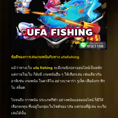
ข้อดีของการเล่นเกมพนันกับทาง ufafishing
แม้ว่าทางเว็บ
ufa fishing
จะมีเกมยิงปลาออนไลน์เป็นหลัก
แต่ภายในเว็บ ก็ยังมี เกมพนันอื่น ๆ ให้เลือกเล่น เช่นเดียวกัน
อาทิเช่น เกมพนัน ในคาสิโน อย่างบาคาร่า รูเล็ต เสือมังกร ซิก
โบ สล็อต
ไปจนถึง การพนัน ประเภทกีฬา อย่างพนันบอลออนไลน์ ก็มีให้
เลือกลงทุน ซึ่งอยู่ในกลุ่มเว็บไซต์ของ Ufa แต่ก่อนที่ผู้เล่น จะเริ่ม
เล่นได้นั้น