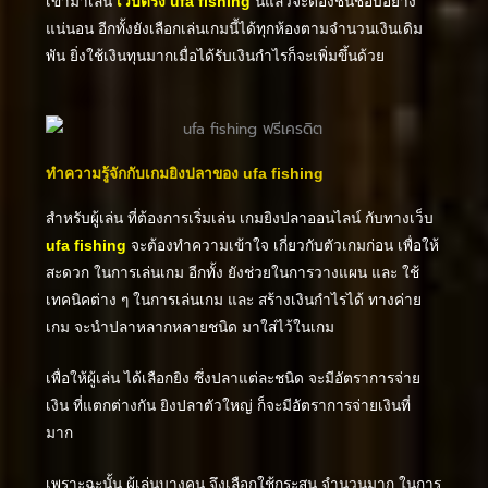
เข้ามาเล่น
เว็บตรง ufa fishing
นี้แล้วจะต้องชื่นชอบอย่าง
แน่นอน อีกทั้งยังเลือกเล่นเกมนี้ได้ทุกห้องตามจำนวนเงินเดิม
พัน ยิ่งใช้เงินทุนมากเมื่อได้รับเงินกำไรก็จะเพิ่มขึ้นด้วย
ทำความรู้จักกับเกมยิงปลาของ ufa fishing
สำหรับผู้เล่น ที่ต้องการเริ่มเล่น เกมยิงปลาออนไลน์ กับทางเว็บ
ufa fishing
จะต้องทำความเข้าใจ เกี่ยวกับตัวเกมก่อน เพื่อให้
สะดวก ในการเล่นเกม อีกทั้ง ยังช่วยในการวางแผน และ ใช้
เทคนิคต่าง ๆ ในการเล่นเกม และ สร้างเงินกำไรได้ ทางค่าย
เกม จะนำปลาหลากหลายชนิด มาใส่ไว้ในเกม
เพื่อให้ผู้เล่น ได้เลือกยิง ซึ่งปลาแต่ละชนิด จะมีอัตราการจ่าย
เงิน ที่แตกต่างกัน ยิงปลาตัวใหญ่ ก็จะมีอัตราการจ่ายเงินที่
มาก
เพราะฉะนั้น ผู้เล่นบางคน จึงเลือกใช้กระสุน จำนวนมาก ในการ