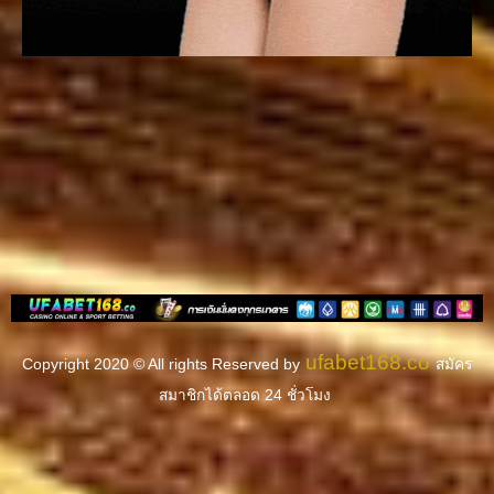
ufabet168.co
Copyright 2020 © All rights Reserved by
สมัคร
สมาชิกได้ตลอด 24 ชั่วโมง