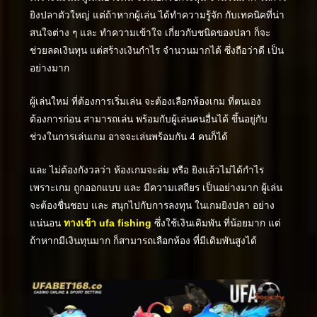
ยิงปลาตัวใหญ่ แต่ถ้าหากผู้เล่น ได้ทำความรู้จัก กับเทคนิคที่น่า
สนใจต่าง ๆ และ ทำความเข้าใจ เกี่ยวกับชนิดของปลา ก็จะ
ช่วยลดเงินทุน แต่สร้างเงินกำไร จำนวนมากได้ ซึ่งถือว่าดี เป็น
อย่างมาก
ผู้เล่นใหม่ ที่ต้องการเริ่มเล่น จะต้องเลือกห้องเกม ที่ตนเอง
ต้องการก่อน สามารถเล่น พร้อมกับผู้เล่นคนอื่นได้ ขึ้นอยู่กับ
ช่วงในการเล่นเกม อาจจะเล่นพร้อมกัน 4 คนก็ได้
และ ไม่ต้องกังวลว่า ห้องเกมจะล่ม หรือ ยิงแล้วไม่ได้กำไร
เพราะเกม ถูกออกแบบ และ มีความเสถียร เป็นอย่างมาก ผู้เล่น
จะต้องชื่นชอบ และ สนุกไปกับการลงทุน ในเกมยิงปลา อย่าง
แน่นอน
ทางเข้า ufa fishing
ซึ่งใช้เงินเดิมพัน ที่น้อยมาก แต่
ถ้าหากมีเงินทุนมาก ก็สามารถเลือกห้อง ที่มีเดิมพันสูงได้