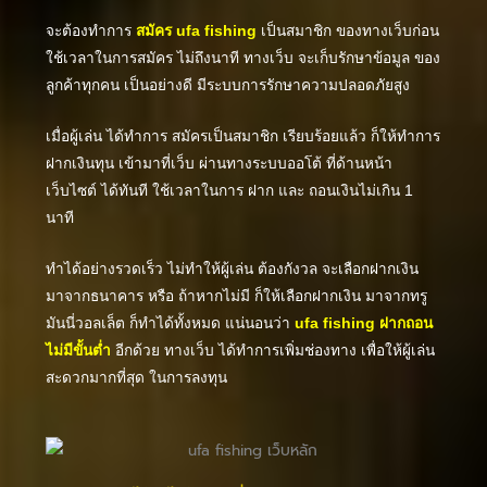
จะต้องทำการ
สมัคร
ufa fishing
เป็นสมาชิก ของทางเว็บก่อน
ใช้เวลาในการสมัคร ไม่ถึงนาที ทางเว็บ จะเก็บรักษาข้อมูล ของ
ลูกค้าทุกคน เป็นอย่างดี มีระบบการรักษาความปลอดภัยสูง
เมื่อผู้เล่น ได้ทำการ สมัครเป็นสมาชิก เรียบร้อยแล้ว ก็ให้ทำการ
ฝากเงินทุน เข้ามาที่เว็บ ผ่านทางระบบออโต้ ที่ด้านหน้า
เว็บไซต์ ได้ทันที ใช้เวลาในการ ฝาก และ ถอนเงินไม่เกิน 1
นาที
ทำได้อย่างรวดเร็ว ไม่ทำให้ผู้เล่น ต้องกังวล จะเลือกฝากเงิน
มาจากธนาคาร หรือ ถ้าหากไม่มี ก็ให้เลือกฝากเงิน มาจากทรู
มันนี่วอลเล็ต ก็ทำได้ทั้งหมด แน่นอนว่า
ufa fishing ฝากถอน
ไม่มีขั้นต่ำ
อีกด้วย ทางเว็บ ได้ทำการเพิ่มช่องทาง เพื่อให้ผู้เล่น
สะดวกมากที่สุด ในการลงทุน