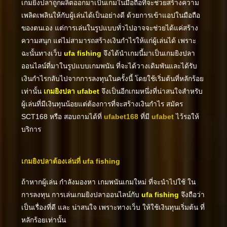
เกมยิงปลาถูกผลิตออกมาเป็นเกมในมือถือที่จะช่วยสร้างความ
เพลิดเพลินให้กับผู้เล่นได้เป็นอย่างดี ด้วยการเข้าแอปในมือถือ
ของตนเอง แต่การเล่นในรูปแบบทั่วไปอาจจะช่วยได้แค่สร้าง
ความสนุก แต่ไม่สามารถสร้างเงินกำไรให้แก่ผู้เล่นได้ เพราะ
ฉะนั้นทางเว็บ
ufa fishing
จึงได้นำเกมนี้มาเป็นเกมยิงปลา
ออนไลน์ที่มาในรูปแบบเกมพนัน ที่จะได้วางเดิมพันและได้รับ
เงินกำไรกลับไปจากการลงทุนในครั้งนี้ โดยใช้เริ่มต้นที่หลักร้อย
เท่านั้น
เกมยิงปลา
ufabet
จึงเป็นอีกเกมหนึ่งที่น่าสนใจสำหรับ
ผู้เล่นที่มีเงินทุนน้อยแต่ต้องการที่จะสร้างเงินกำไร สมัคร
SCT168 หรือ สอบถามได้ที่
ufabet168
ที่มี
ufabet
ไว้รอให้
บริการ
เกมยิงปลาต้องเล่นที่ ufa fishing
ถ้าหากผู้เล่น กำลังมองหา เกมพนันเกมใหม่ ที่จะนำไปใช้ ใน
การลงทุน การเล่นเกมยิงปลาออนไลน์กับ
ufa fishing
จึงถือว่า
เป็นเรื่องที่ดี และ น่าสนใจ เพราะทางเว็บ ให้ใช้เงินทุนเริ่มต้น ที่
หลักร้อยเท่านั้น