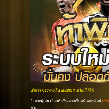
บริการ ของทางเว็บ ufa191 ที่เตรียมไว้ให้
ถ้าหากผู้เล่น เลือกทำเงิน จากเว็บพนันออนไลน์
ufa
ต่าง ๆ