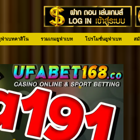
ูฟ่าเบทคาสิโน
รวมเกมยูฟ่าเบท
โปรโมชั่นยูฟ่าเบท
สม