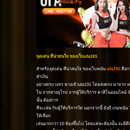
จุดเด่น ที่น่าสนใจ ของเว็บufa191
สำหรับจุดเด่น ที่น่าสนใจ ของเว็บพนัน
ufa191
คือก
ทำเงิน
อย่างครบวงจร ทางเข้าufa191 โดยส่งตรง มาจาก คาสิ
โน จากทางยุโรป จากผู้ให้บริการ คาสิโนออนไลน์ จำน
นั้น ต้องการ
ที่จะเล่น กับผู้ให้บริการใด นอกจากนี้ ยังมี เกมพนั
ให้เลือก
เล่นมากกว่า 10 ห้องขึ้นไป โดยแต่ละห้องนั้น จะมีด