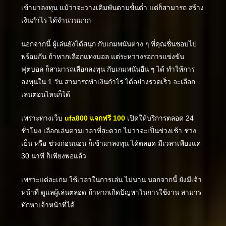
เข้ามาลงทุน แม้ว่าจะวางเดิมพันตามขั้นต่ำ แต่ก็สามารถ สร้าง
เงินกำไร ได้จำนวนมาก
นอกจากนี้ ผู้เล่นยังได้สนุก กับเกมพนันต่าง ๆ ที่คุณชื่นชอบไป
พร้อมกัน ถ้าหากเลือกแทงบอล แต่ระหว่างรอการแข่งขัน
ฟุตบอล ก็สามารถเลือกลงทุน กับเกมพนันอื่น ๆ ได้ ทำให้การ
ลงทุนใน 1 วัน สามารถทำเงินกำไร ได้อย่างรวดเร็ว จะเลือก
เล่นตอนไหนก็ได้
เพราะทางเว็บ
ufa800 แจกฟรี 100
เปิดให้บริการตลอด 24
ชั่วโมง เลือกเล่นตามเวลาที่สะดวก ไม่ว่าจะเป็นช่วงเช้า ช่วง
เย็น หรือ ช่วงก่อนนอน ก็เข้ามาลงทุน ได้ตลอด มีเวลาเพียงแค่
30 นาที ก็เพียงพอแล้ว
เพราะแต่ละเกม ใช้เวลาในการเล่น ไม่นาน นอกจากนี้ ยังมีเจ้า
หน้าที่ ดูแลผู้เล่นตลอด ถ้าหากเกิดปัญหาในการใช้งาน สามาร
ทักหาเจ้าหน้าที่ได้