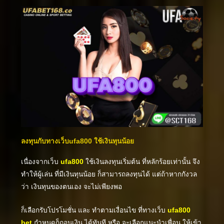
ลงทุนกับทางเว็บufa800 ใช้เงินทุนน้อย
เนื่องจากเว็บ
ufa800
ใช้เงินลงทุนเริ่มต้น ที่หลักร้อยเท่านั้น จึง
ทำให้ผู้เล่น ที่มีเงินทุนน้อย ก็สามารถลงทุนได้ แต่ถ้าหากกังวล
ว่า เงินทุนของตนเอง จะไม่เพียงพอ
ก็เลือกรับโปรโมชั่น และ ทำตามเงื่อนไข ที่ทางเว็บ
ufa800
bet
กำหนดก็ถอนเงิน ได้ทันที หรือ จะเลือกแนะนำเพื่อน ให้เข้า