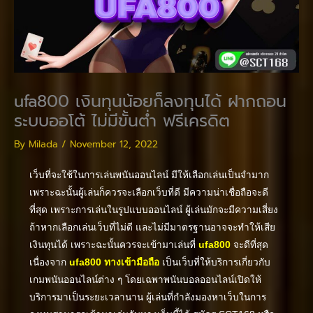
ufa800 เงินทุนน้อยก็ลงทุนได้ ฝากถอน
ระบบออโต้ ไม่มีขั้นต่ำ ฟรีเครดิต
By
Milada
/
November 12, 2022
เว็บที่จะใช้ในการเล่นพนันออนไลน์ มีให้เลือกเล่นเป็นจำมาก
เพราะฉะนั้นผู้เล่นก็ควรจะเลือกเว็บที่ดี มีความน่าเชื่อถือจะดี
ที่สุด เพราะการเล่นในรูปแบบออนไลน์ ผู้เล่นมักจะมีความเสี่ยง
ถ้าหากเลือกเล่นเว็บที่ไม่ดี และไม่มีมาตรฐานอาจจะทำให้เสีย
เงินทุนได้ เพราะฉะนั้นควรจะเข้ามาเล่นที่
ufa800
จะดีที่สุด
เนื่องจาก
ufa800 ทางเข้ามือถือ
เป็นเว็บที่ให้บริการเกี่ยวกับ
เกมพนันออนไลน์ต่าง ๆ โดยเฉพาพนันบอลออนไลน์เปิดให้
บริการมาเป็นระยะเวลานาน ผู้เล่นที่กำลังมองหาเว็บในการ