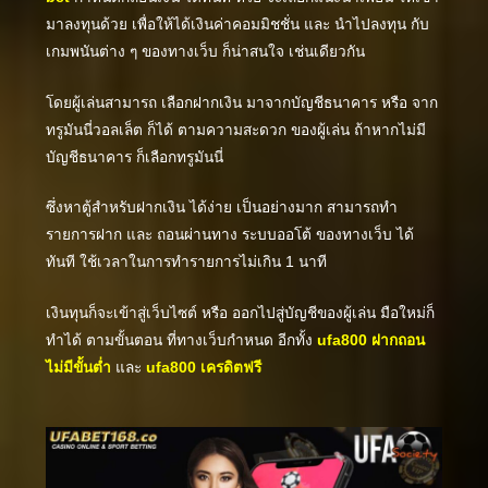
มาลงทุนด้วย เพื่อให้ได้เงินค่าคอมมิชชั่น และ นำไปลงทุน กับ
เกมพนันต่าง ๆ ของทางเว็บ ก็น่าสนใจ เช่นเดียวกัน
โดยผู้เล่นสามารถ เลือกฝากเงิน มาจากบัญชีธนาคาร หรือ จาก
ทรูมันนี่วอลเล็ต ก็ได้ ตามความสะดวก ของผู้เล่น ถ้าหากไม่มี
บัญชีธนาคาร ก็เลือกทรูมันนี่
ซึ่งหาตู้สำหรับฝากเงิน ได้ง่าย เป็นอย่างมาก สามารถทำ
รายการฝาก และ ถอนผ่านทาง ระบบออโต้ ของทางเว็บ ได้
ทันที ใช้เวลาในการทำรายการไม่เกิน 1 นาที
เงินทุนก็จะเข้าสู่เว็บไซต์ หรือ ออกไปสู่บัญชีของผู้เล่น มือใหม่ก็
ทำได้ ตามขั้นตอน ที่ทางเว็บกำหนด อีกทั้ง
ufa800 ฝากถอน
ไม่มีขั้นต่ำ
และ
ufa800 เครดิตฟรี