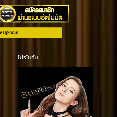
ัครยูฟ่าเบท
โปรโมชั่น