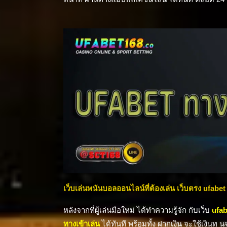
เว็บเล่นพนันบอลออนไลน์ที่ต้องเล่น เว็บตรง ufabet 
หลังจากที่ผู้เล่นมือใหม่ ได้ทำความรู้จัก กับเว็บ
ufab
ทางเข้าเล่น
ได้ทันที พร้อมทั้ง ฝากเงิน จะใช้เงินทุ นจ