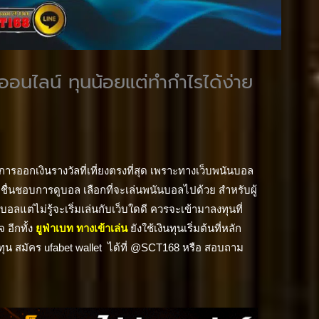
อนไลน์ ทุนน้อยแต่ทำกำไรได้ง่าย
การออกเงินรางวัลที่เที่ยงตรงที่สุด เพราะทางเว็บพนันบอล
ชื่นชอบการดูบอล เลือกที่จะเล่นพนันบอลไปด้วย สำหรับผู้
อลแต่ไม่รู้จะเริ่มเล่นกับเว็บใดดี ควรจะเข้ามาลงทุนที่
จ อีกทั้ง
ยูฟ่าเบท ทางเข้าเล่น
ยังใช้เงินทุนเริ่มต้นที่หลัก
มลงทุน สมัคร ufabet wallet ได้ที่ @SCT168 หรือ สอบถาม