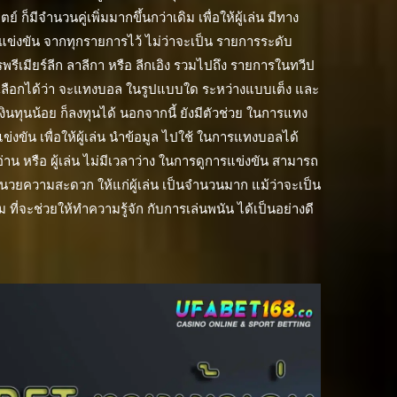
์ ก็มีจำนวนคู่เพิ่มมากขึ้นกว่าเดิม เพื่อให้ผู้เล่น มีทาง
ข่งขัน จากทุกรายการไว้ ไม่ว่าจะเป็น รายการระดับ
รีเมียร์ลีก ลาลีกา หรือ ลีกเอิง รวมไปถึง รายการในทวีป
ารถ เลือกได้ว่า จะแทงบอล ในรูปแบบใด ระหว่างแบบเต็ง และ
มีเงินทุนน้อย ก็ลงทุนได้ นอกจากนี้ ยังมีตัวช่วย ในการแทง
่งขัน เพื่อให้ผู้เล่น นำข้อมูล ไปใช้ ในการแทงบอลได้
อ่าน หรือ ผู้เล่น ไม่มีเวลาว่าง ในการดูการแข่งขัน สามารถ
ำนวยความสะดวก ให้แก่ผู้เล่น เป็นจำนวนมาก แม้ว่าจะเป็น
ม ที่จะช่วยให้ทำความรู้จัก กับการเล่นพนัน ได้เป็นอย่างดี