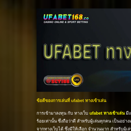
ข้อดีของการเล่นที่ ufabet ทางเข้าเล่น
การเข้ามาลงทุน กับ ทางเว็บ
ufabet ทางเข้าเล่น
มีแ
ร้อยเท่านั้น ซึ่งถือว่าดี สำหรับผู้เล่นทุกคน เป็นอย่
จากทางเว็บได้ ซึ่งมีให้เลือก จำนวนมาก สำหรับผู้เล่น