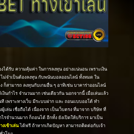
้องได้รับ ความคุ้มค่า ในการลงทุน อย่างแน่นอน เพราะเงิน
บได้ ไม่จำเป็นต้องลงทุน กับพนันบอลออนไลน์ ทั้งหมด ใน
ลง ก็สามารถ ลงทุนกับเกมอื่น ๆ อาทิเช่น บาคาร่าออนไลน์
ได้เงินกำไร จำนวนมาก เช่นเดียวกัน นอกจากนี้ เมื่อเล่นแล้ว
้ทันที เพราะทางเว็บ มีระบบฝาก และ ถอนแบบออโต้ ทำ
ู้เล่น เชื่อถือได้ เนื่องจาก เป็นเว็บตรง ที่มาจาก บริษัท ที่
ำไรจำนวนมาก ก็ถอนได้ อีกทั้ง ยังเปิดให้บริการ มาเป็น
างเข้าเล่น
ได้ฟรี ถ้าหากเกิดปัญหา สามารถติดต่อกับเจ้า
ชั่วโมง