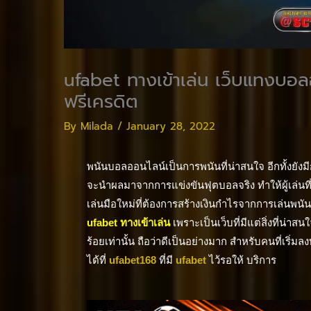
ufabet ทางเข้าเล่น เว็บแทงบอลอ
ฟรีเครดิต
By
Milada
/
January 28, 2022
พนันบอลออนไลน์เป็นการพนันที่น่าสนใจ อีกทั้งยังมี
จะนำผลมาจากการแข่งขันฟุตบอลจริง ทำให้ผู้เล่นที่
เล่นมือใหม่ที่ต้องการสร้างเงินกำไรจากการเล่นพนันบ
ufabet ทางเข้าเล่น
เพราะเป็นเว็บที่มีแต่สิ่งที่น่าสนใ
ร้อยเท่านั้น ถือว่าดีเป็นอย่างมาก สำหรับคนที่เริ่
ได้ที่
ufabet168
ที่มี
ufabet
ไว้รอให้ บริการ