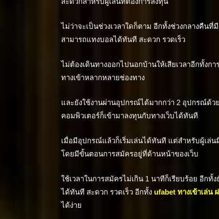
สะดวกสำหรับผู้เล่นที่ต้องการลงทุน
ไม่ว่าจะเป็นช่วงเวลาใดก็ตาม อีกทั้งช่วงกลางคืน
สามารถแทงบอลได้ทันที สะดวก รวดเร็ว
ไม่ต้องเดินทางออกไปนอกบ้านให้เสียเวลาอีกทั้งการเ
ทางเข้าหลากหลายช่องทาง
และยังใช้งานผ่านอุปกรณ์ได้มากกว่า 2 อุปกรณ์ด้วยก
คอมพิวเตอร์ก็เข้ามาลงทุนกับทางเว็บได้ทันที
เมื่อมีอุปกรณ์แล้วก็เริ่มเล่นได้ทันที แต่สำหรับผู้
โดยมีขั้นตอนการสมัครอยู่ที่ด้านหน้าของเว็บ
ใช้เวลาในการสมัครไม่เกิน 1 นาทีก็เรียบร้อย อีก
ได้ทันที สะดวก รวดเร็ว อีกทั้ง
ufabet ทางเข้าเล่น ฝ
ได้ง่าย