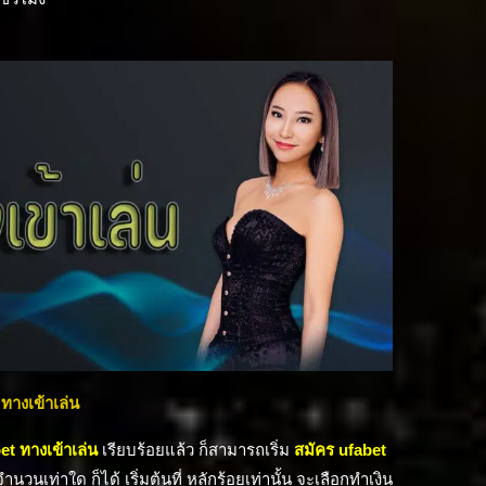
ทางเข้าเล่น
et ทางเข้าเล่น
เรียบร้อยแล้ว ก็สามารถเริ่ม
สมัคร ufabet
ำนวนเท่าใด ก็ได้ เริ่มต้นที่ หลักร้อยเท่านั้น จะเลือกทำเงิน