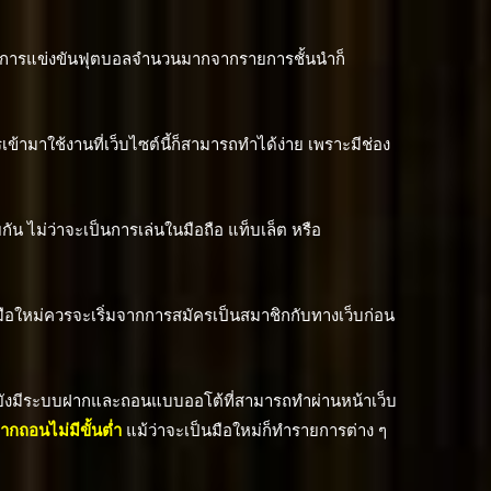
ที่มีการแข่งขันฟุตบอลจำนวนมากจากรายการชั้นนำก็
ข้ามาใช้งานที่เว็บไซต์นี้ก็สามารถทำได้ง่าย เพราะมีช่อง
ัน ไม่ว่าจะเป็นการเล่นในมือถือ แท็บเล็ต หรือ
เล่นมือใหม่ควรจะเริ่มจากการสมัครเป็นสมาชิกกับทางเว็บก่อน
ทั้งยังมีระบบฝากและถอนแบบออโต้ที่สามารถทำผ่านหน้าเว็บ
ากถอนไม่มีขั้นต่ำ
แม้ว่าจะเป็นมือใหม่ก็ทำรายการต่าง ๆ