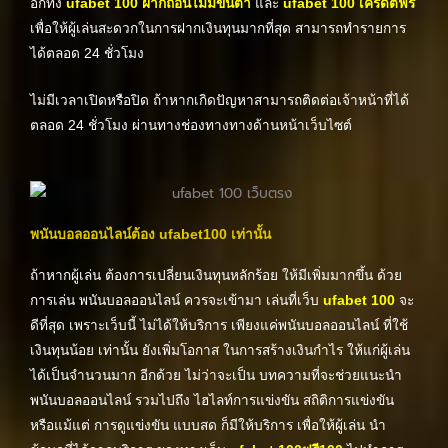
อีกทั้ง
ufabet 100 ฝากถอนไม่มีขั้นต่ำ
และ
ufabet 100 เครดิตฟรี
เพื่อให้ผู้เล่นสะดวกในการฝากเงินทุนมากที่สุด สามารถทำรายการ
ได้ตลอด 24 ชั่วโมง
ไม่มีเวลาเปิดหรือปิด ถ้าหากเกิดปัญหาสามารถติดต่อเจ้าหน้าที่ได้
ตลอด 24 ชั่วโมง ผ่านทางช่องทางทางด้านหน้าเว็บไซต์
พนันบอลออนไลน์ต้อง ufabet100 เท่านั้น
ถ้าหากผู้เล่น ต้องการเปลี่ยนเงินทุนหลักร้อย ให้มีเพิ่มมากขึ้น ด้วย
การเล่น พนันบอลออนไลน์ ควรจะเข้ามา เล่นที่เว็บ
ufabet 100
จะ
ดีที่สุด เพราะเว็บนี้ ไม่ได้ให้บริการ เพียงแค่พนันบอลออนไลน์ ที่ใช้
เงินทุนน้อย เท่านั้น ยังเพิ่มโอกาส ในการสร้างเงินกำไร ให้แก่ผู้เล่น
ได้เป็นจำนวนมาก อีกด้วย ไม่ว่าจะเป็น บทความที่จะช่วยแนะนำ
พนันบอลออนไลน์ รวมไปถึง ไฮไลท์การแข่งขัน สถิติการแข่งขัน
หรือแม้แต่ การดูแข่งขัน แบบสด ก็มีให้บริการ เพื่อให้ผู้เล่น นำ