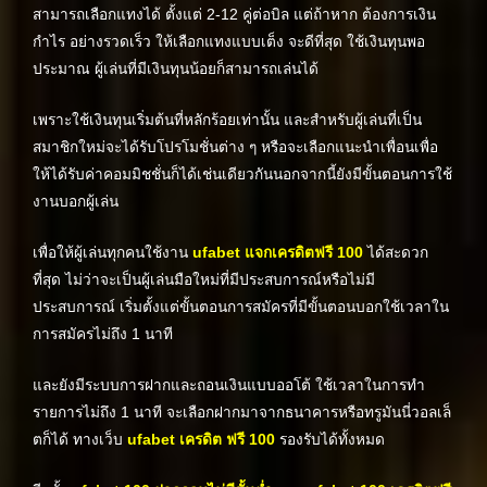
สามารถเลือกแทงได้ ตั้งแต่ 2-12 คู่ต่อบิล แต่ถ้าหาก ต้องการเงิน
กำไร อย่างรวดเร็ว ให้เลือกแทงแบบเต็ง จะดีที่สุด ใช้เงินทุนพอ
ประมาณ ผู้เล่นที่มีเงินทุนน้อยก็สามารถเล่นได้
เพราะใช้เงินทุนเริ่มต้นที่หลักร้อยเท่านั้น และสำหรับผู้เล่นที่เป็น
สมาชิกใหม่จะได้รับโปรโมชั่นต่าง ๆ หรือจะเลือกแนะนำเพื่อนเพื่อ
ให้ได้รับค่าคอมมิชชั่นก็ได้เช่นเดียวกันนอกจากนี้ยังมีขั้นตอนการใช้
งานบอกผู้เล่น
เพื่อให้ผู้เล่นทุกคนใช้งาน
ufabet แจกเครดิตฟรี 100
ได้สะดวก
ที่สุด ไม่ว่าจะเป็นผู้เล่นมือใหม่ที่มีประสบการณ์หรือไม่มี
ประสบการณ์ เริ่มตั้งแต่ขั้นตอนการสมัครที่มีขั้นตอนบอกใช้เวลาใน
การสมัครไม่ถึง 1 นาที
และยังมีระบบการฝากและถอนเงินแบบออโต้ ใช้เวลาในการทำ
รายการไม่ถึง 1 นาที จะเลือกฝากมาจากธนาคารหรือทรูมันนี่วอลเล็
ตก็ได้ ทางเว็บ
ufabet เครดิต ฟรี 100
รองรับได้ทั้งหมด