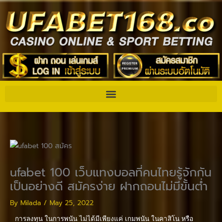
Skip
to
content
ufabet 100 เว็บแทงบอลที่คนไทยรู้จักกัน
เป็นอย่างดี สมัครง่าย ฝากถอนไม่มีขั้นต่ำ
By
Milada
/
May 25, 2022
การลงทุน ในการพนัน ไม่ได้มีเพียงแค่ เกมพนัน ในคาสิโน หรือ