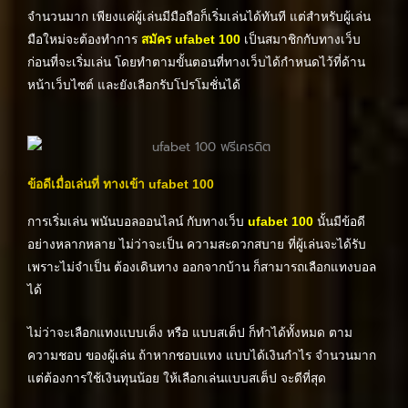
จำนวนมาก เพียงแค่ผู้เล่นมีมือถือก็เริ่มเล่นได้ทันที แต่สำหรับผู้เล่น
มือใหม่จะต้องทำการ
สมัคร ufabet 100
เป็นสมาชิกกับทางเว็บ
ก่อนที่จะเริ่มเล่น โดยทำตามขั้นตอนที่ทางเว็บได้กำหนดไว้ที่ด้าน
หน้าเว็บไซต์ และยังเลือกรับโปรโมชั่นได้
ข้อดีเมื่อเล่นที่ ทางเข้า ufabet 100
การเริ่มเล่น พนันบอลออนไลน์ กับทางเว็บ
ufabet 100
นั้นมีข้อดี
อย่างหลากหลาย ไม่ว่าจะเป็น ความสะดวกสบาย ที่ผู้เล่นจะได้รับ
เพราะไม่จำเป็น ต้องเดินทาง ออกจากบ้าน ก็สามารถเลือกแทงบอล
ได้
ไม่ว่าจะเลือกแทงแบบเต็ง หรือ แบบสเต็ป ก็ทำได้ทั้งหมด ตาม
ความชอบ ของผู้เล่น ถ้าหากชอบแทง แบบได้เงินกำไร จำนวนมาก
แต่ต้องการใช้เงินทุนน้อย ให้เลือกเล่นแบบสเต็ป จะดีที่สุด