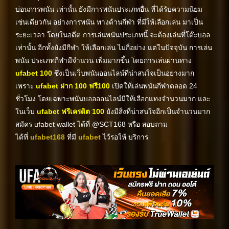
บ่อนการพนัน เท่านั้น ยังมีการพนันประเภทอื่น ที่ได้รับความนิยม
เช่นเดียวกัน อย่างการพนัน ทางด้านกีฬา ที่มีให้เลือกเล่น มาเป็น
ระยะเวลา โดยในอดีต การเล่นพนันประเภทนี้ จะต้องเล่นที่โต๊ะบอล
เท่านั้น อีกทั้งยังมีกีฬา ให้เลือกเล่น ไม่กี่อย่าง แต่ในปัจจุบัน การเล่น
พนัน ประเภทกีฬามีจำนวน เพิ่มมากขึ้น โดยการเล่นผ่านทาง
ufabet 100
ซึ่งเป็นเว็บพนันออนไลน์ที่น่าสนใจเป็นอย่างมาก
เพราะ
ufabet ฝาก 100 ฟรี100
เปิดให้เล่นพนันกีฬาตลอด 24
ชั่วโมง โดยเฉพาะพนันบอลออนไลน์มีให้เลือกแทงจำนวนมาก และ
ในเว็บ
ufabet ฟรีเครดิต 100
ยังมีสิ่งที่น่าสนใจอีกเป็นจำนวนมาก
สมัคร ufabet wallet ได้ที่ @SCT168 หรือ สอบถาม
ได้ที่
ufabet168
ที่มี
ufabet
ไว้รอให้ บริการ