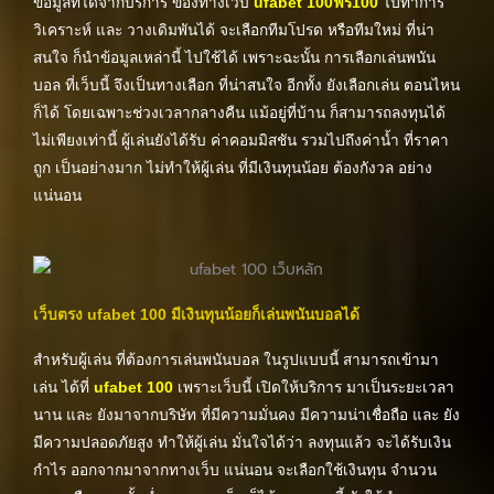
ข้อมูลที่ได้จากบริการ ของทางเว็บ
ufabet 100ฟรี100
ไปทำการ
วิเคราะห์ และ วางเดิมพันได้ จะเลือกทีมโปรด หรือทีมใหม่ ที่น่า
สนใจ ก็นำข้อมูลเหล่านี้ ไปใช้ได้ เพราะฉะนั้น การเลือกเล่นพนัน
บอล ที่เว็บนี้ จึงเป็นทางเลือก ที่น่าสนใจ อีกทั้ง ยังเลือกเล่น ตอนไหน
ก็ได้ โดยเฉพาะช่วงเวลากลางคืน แม้อยู่ที่บ้าน ก็สามารถลงทุนได้
ไม่เพียงเท่านี้ ผู้เล่นยังได้รับ ค่าคอมมิสชัน รวมไปถึงค่าน้ำ ที่ราคา
ถูก เป็นอย่างมาก ไม่ทำให้ผู้เล่น ที่มีเงินทุนน้อย ต้องกังวล อย่าง
แน่นอน
เว็บตรง ufabet 100 มีเงินทุนน้อยก็เล่นพนันบอลได้
สำหรับผู้เล่น ที่ต้องการเล่นพนันบอล ในรูปแบบนี้ สามารถเข้ามา
เล่น ได้ที่
ufabet 100
เพราะเว็บนี้ เปิดให้บริการ มาเป็นระยะเวลา
นาน และ ยังมาจากบริษัท ที่มีความมั่นคง มีความน่าเชื่อถือ และ ยัง
มีความปลอดภัยสูง ทำให้ผู้เล่น มั่นใจได้ว่า ลงทุนแล้ว จะได้รับเงิน
กำไร ออกจากมาจากทางเว็บ แน่นอน จะเลือกใช้เงินทุน จำนวน