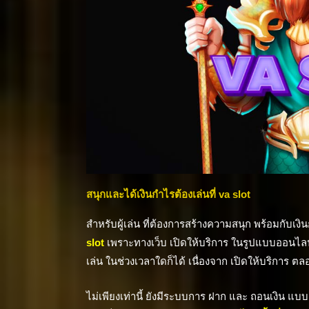
สนุกและได้เงินกำไรต้องเล่นที่ va slot
สำหรับผู้เล่น ที่ต้องการสร้างความสนุก พร้อมกับเ
slot
เพราะทางเว็บ เปิดให้บริการ ในรูปแบบออนไลน์ แม
เล่น ในช่วงเวลาใดก็ได้ เนื่องจาก เปิดให้บริการ ตล
ไม่เพียงเท่านี้ ยังมีระบบการ ฝาก และ ถอนเงิน แ