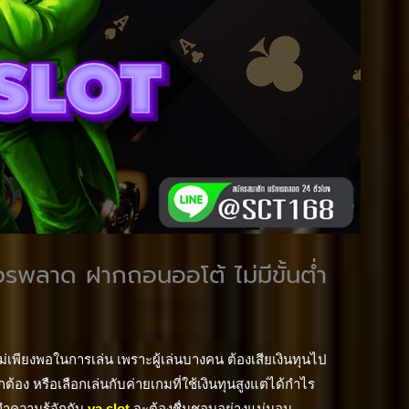
ควรพลาด ฝากถอนออโต้ ไม่มีขั้นต่ำ
ไม่เพียงพอในการเล่น เพราะผู้เล่นบางคน ต้องเสียเงินทุนไป
้อง หรือเลือกเล่นกับค่ายเกมที่ใช้เงินทุนสูงแต่ได้กำไร
ทำความรู้จักกับ
va slot
จะต้องชื่นชอบอย่างแน่นอน