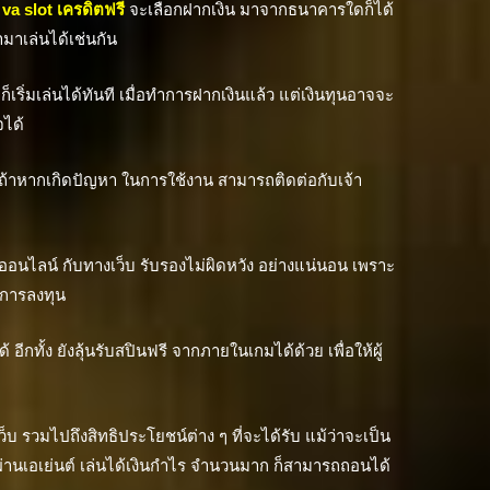
ะ
va slot เครดิตฟรี
จะเลือกฝากเงิน มาจากธนาคารใดก็ได้
ามาเล่นได้เช่นกัน
็เริ่มเล่นได้ทันที เมื่อทำการฝากเงินแล้ว แต่เงินทุนอาจจะ
จได้
ง่าย ถ้าหากเกิดปัญหา ในการใช้งาน สามารถติดต่อกับเจ้า
ออนไลน์ กับทางเว็บ รับรองไม่ผิดหวัง อย่างแน่นอน เพราะ
กการลงทุน
อีกทั้ง ยังลุ้นรับสปินฟรี จากภายในเกมได้ด้วย เพื่อให้ผู้
็บ รวมไปถึงสิทธิประโยชน์ต่าง ๆ ที่จะได้รับ แม้ว่าจะเป็น
่ไม่ผ่านเอเย่นต์ เล่นได้เงินกำไร จำนวนมาก ก็สามารถถอนได้