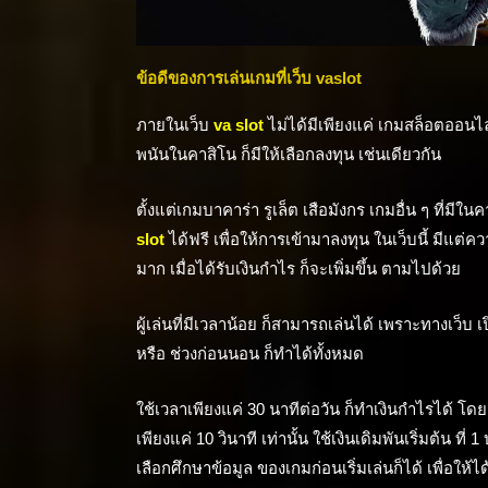
ข้อดีของการเล่นเกมที่เว็บ vaslot
ภายในเว็บ
va slot
ไม่ได้มีเพียงแค่ เกมสล็อตออนไลน
พนันในคาสิโน ก็มีให้เลือกลงทุน เช่นเดียวกัน
ตั้งแต่เกมบาคาร่า รูเล็ต เสือมังกร เกมอื่น ๆ ที่มี
slot
ได้ฟรี เพื่อให้การเข้ามาลงทุน ในเว็บนี้ มีแต่ความ
มาก เมื่อได้รับเงินกำไร ก็จะเพิ่มขึ้น ตามไปด้วย
ผู้เล่นที่มีเวลาน้อย ก็สามารถเล่นได้ เพราะทางเว็บ 
หรือ ช่วงก่อนนอน ก็ทำได้ทั้งหมด
ใช้เวลาเพียงแค่ 30 นาทีต่อวัน ก็ทำเงินกำไรได้ โ
เพียงแค่ 10 วินาที เท่านั้น ใช้เงินเดิมพันเริ่มต้น ท
เลือกศึกษาข้อมูล ของเกมก่อนเริ่มเล่นก็ได้ เพื่อให้