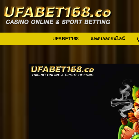
Skip
to
content
UFABET168
แทงบอลออนไลน์
ย