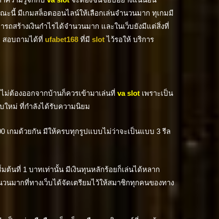
ขณะนี้ มีเกมสล็อตออนไลน์ให้เลือกเล่นจำนวนมาก ทุเกมมี
ามารถสร้างเงินกำไรได้จำนวนมาก และในเว็บยังมีแต่สิ่งที่
 สอบถามได้ที่
ufabet168
ที่มี
slot
ไว้รอให้ บริการ
ไม่ต้องออกจากบ้านก็ควรเข้ามาเล่นที่
va slot
เพราะเป็น
บบใหม่ ที่กำลังได้รับความนิยม
0 เกมด้วยกัน มีให้ครบทุกรูปแบบไม่ว่าจะเป็นแบบ 3 รีล
ต้นที่ 1 บาทเท่านั้น มีเงินทุนหลักร้อยก็เล่นได้หลาก
นวนมากที่ทางเว็บได้จัดเตรียมไว้ให้สมาชิกทุกคนของทาง