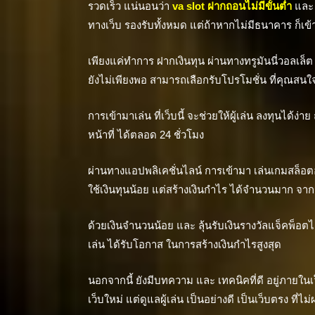
รวดเร็ว แน่นอนว่า
va slot ฝากถอนไม่มีขั้นต่ำ
แล
ทางเว็บ รองรับทั้งหมด แต่ถ้าหากไม่มีธนาคาร ก็เข้
เพียงแค่ทำการ ฝากเงินทุน ผ่านทางทรูมันนี่วอลเล็ต ก
ยังไม่เพียงพอ สามารถเลือกรับโปรโมชั่น ที่คุณสนใ
การเข้ามาเล่น ที่เว็บนี้ จะช่วยให้ผู้เล่น ลงทุนได้
หน้าที่ ได้ตลอด 24 ชั่วโมง
ผ่านทางแอปพลิเคชั่นไลน์ การเข้ามา เล่นเกมสล็อต
ใช้เงินทุนน้อย แต่สร้างเงินกำไร ได้จำนวนมาก จา
ด้วยเงินจำนวนน้อย และ ลุ้นรับเงินรางวัลแจ็คพ็อตได้ 
เล่น ได้รับโอกาส ในการสร้างเงินกำไรสูงสุด
นอกจากนี้ ยังมีบทความ และ เทคนิคที่ดี อยู่ภายในเว
เว็บใหม่ แต่ดูแลผู้เล่น เป็นอย่างดี เป็นเว็บตรง ที