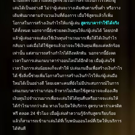
นานจะทราบดีว่าแต่ละสูตรช่วยในการสร้างเงินกำไรให้แก่ผู้
เล่นได้เป็นอย่างดี ไม่ว่าผู้เล่นจะวางเดิมพันตามขั้นต่ำ หรือวาง
เดิมพันมากตามจำนวนเงินที่ต้องการ เมื่อใช้สูตรแล้วก็เพิ่ม
โอกาสในการสร้างเงินกำไรให้แก่ผู้เล่น
สูตรบาคาร่าใช้ได้จริง
ได้ทั้งหมด นอกจากนี้ยังช่วยลดเงินทุนให้แก่ผู้เล่นได้ โดยปกติ
แล้วผู้เล่นอาจจะต้องใช้เงินทุนจำนวนมากเพื่อให้ได้เงินกำไร
กลับมา แต่เมื่อได้ใช้สูตรแล้วอาจจะใช้เงินทุนเพียงแค่หลักร้อย
เท่านั้น แต่สามารถสร้างกำไรได้ถึงหลักพัน นอกจากนี้ยังลด
เวลาในการเล่นเกมบาคาร่าออนไลน์ได้อีกด้วย เมื่อผู้เล่นใช้
เวลาในการเล่นน้อยลงก็จะทำให้ ปเล่นเกมอื่นเพื่อสร้างเงินกำไร
ได้ ซึ่งสิ่งนี้ช่วยเพิ่มโอกาสในการสร้างเงินกำไรให้แก่ผู้เล่นมือ
ใหม่ได้เป็นอย่างดี โดยเฉพาะคนที่ยังไม่มีประสบการณ์ในการ
เล่นเกมบาคาร่ามาก่อน ถ้าหากไม่เลือกใช้สูตรอาจจะต้องเสีย
เงินทุนไปจำนวนมากเพื่อจะเล่นให้ได้ทุนคืนหรืออาจจะเล่นให้
ได้กำไรมากกว่าเดิม ทางเว็บเปิดให้บริการ สูตรบาคาร่าเครดิต
ฟรี ตลอด 24 ชั่วโมง เมื่อผู้เล่นทำความรู้จักกับสูตรเรียบร้อย
แล้วก็สามารถเข้ามาเล่นได้ที่เว็บพนันออนไลน์ที่เปิดให้บนริการ
ได้ทันที