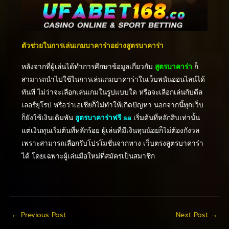
ตัวช่วยในการเล่นเกมบาคาร่าอย่างสูตรบาคาร่า
หลังจากที่ผู้เล่นได้ทำการศึกษาข้อมูลเกี่ยวกับ
สูตรบาคาร่า
ก็
สามารถนำไปใช้ในการเล่นเกมบาคาร่าในเว็บพนันออนไลน์ได้
ทันที ไม่ว่าจะเลือกเล่นเกมในรูปแบบใด หรือจะเลือกเล่นกับดีล
เลอร์ยุโรป หรือว่าเอเชียก็ไม่ทำให้เกิดปัญหา นอกจากนี้ทุกเว็บ
ก็ยังใช้เงินเดิมพัน
สูตรบาคาร่าฟรี sa
เริ่มต้นที่หลักสิบเท่านั้น
แต่เงินทุนเริ่มต้นที่หลักร้อย ผู้เล่นที่มีเงินทุนน้อยก็ไม่ต้องกังวล
เพราะสามารถเลือกรับโปรโมชั่นจากทาง เว็บตรงสูตรบาคาร่า
ได้ โดยเฉพาะผู้เล่นมือใหม่ที่สมัครเป็นสมาชิก
←
Previous Post
Next Post
→