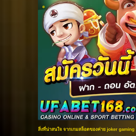
สิ่งที่น่าสนใจ จากเกมสล็อตของค่าย joker gaming