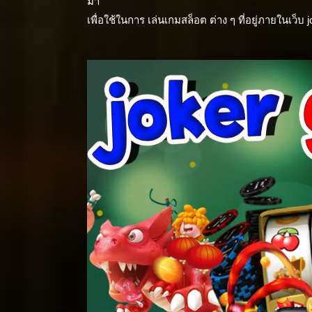
มา
เพื่อใช้ในการ เล่นเกมสล็อต ต่าง ๆ ที่อยู่ภายในเว็บ