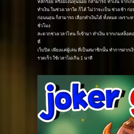
หลักร้อย หรือมีเงินทุนน้อย ก็สามารถ ทำเงิน จากเกมส
ทำเงิน ในช่วงเวลาใด ก็ได้ ไม่ว่าจะเป็น ช่วงเช้า ก่อ
ก่อนนอน ก็สามารถ เลือกทำเงินได้ ทั้งหมด เพราะทา
ชั่วโมง
สะดวกช่วงเวลาไหน ก็เข้ามา ทำเงิน จากเกมสล็อตออน
ที่
เว็บปิด เพียงแค่ผู้เล่น ที่เป็นสมาชิกนั้น ทำการฝากเ
รวดเร็ว ใช้เวลาไม่เกิน 1 นาที