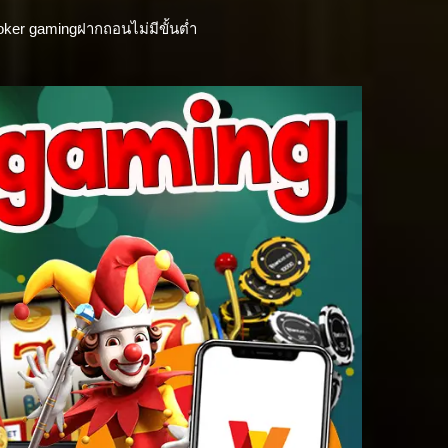
 joker gamingฝากถอนไม่มีขั้นต่ำ