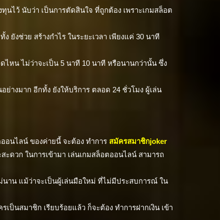
ุนไว้ นับว่า เป็นการตัดสินใจ ที่ถูกต้อง เพราะเกมสล็อต
ีกทั้ง ยังช่วย สร้างกำไร ในระยะเวลา เพียงแค่ 30 นาที
ไหน ไม่ว่าจะเป็น 5 นาที 10 นาที หรือนานกว่านั้น ซึ่ง
อย่างมาก อีกทั้ง ยังให้บริการ ตลอด 24 ชั่วโมง ผู้เล่น
อตออนไลน์ ของค่ายนี้ จะต้อง ทำการ
สมัครสมาชิกjoker
 และสะดวก ในการเข้ามา เล่นเกมสล็อตออนไลน์ สามารถ
นาน แม้ว่าจะเป็นผู้เล่นมือใหม่ ที่ไม่มีประสบการณ์ ใน
ครเป็นสมาชิก เรียบร้อยแล้ว ก็จะต้อง ทำการฝากเงิน เข้า