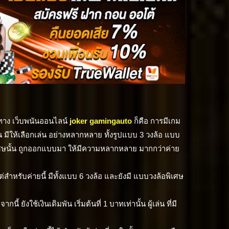
ับทาง เว็บพนันออนไลน์
joker gamingauto
ก็คือ การมีเกม
น มีให้เลือกเล่น อย่างหลากหลาย ทั้งรูปแบบ 3 วงล้อ แบบ
เศษนั้น ถูกออกแบบมา ให้มีความหลากหลาย มากกว่าค่าย
่สำหรับค่ายนี้ มีทั้งแบบ 6 วงล้อ และยังมี แบบวงล้อพิเศษ
 ยังใช้เงินเดิมพัน เริ่มต้นที่ 1 บาทเท่านั้น ผู้เล่น ที่มี