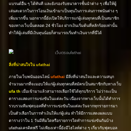
แบรนด์อื่น ๆ ได้ทันที และยังรองรับธนาคารชั้นนำต่าง ๆ เพื่อให้ผู้
เล่นสะดวกในการโอนเงินเข้ามาเป็นทุนในการเล่นการพนันต่าง ๆ
เพิ่มมากขึ้น นอกจากนี้ยังเปิดให้บริการแก่ผู้เล่นทุกคนที่เป็นสมาชิก
ของทางเว็บนั้นตลอด 24 ชั่วโมง ฝากเงินเริ่มต้นที่หลักร้อยเท่านั้น
ทำให้ผู้เล่นที่มีเงินทุนน้อยก็สามารถเริ่มทำเงินจากที่นี่ได้
สิ่งที่น่าสนใจใน ufathai
ภายในเว็บพนันออนไลน์
ufathai
มีสิ่งที่น่าสนใจและความสนุก
จำนวนมากที่จะมอบให้แก่ผู้เล่นทุกคนที่สมัครเป็นสมาชิกกับทางเว็บ
ufa th
เมื่อเข้ามาแล้วสามารถเลือกใช้ได้ทุกบริการ ไม่ว่าจะเป็น
ตารางแสดงการแข่งขันในแต่ละวัน เนื่องจากทางเว็บนั้นได้ทำการ
รวบรวมทีมฟุตบอลที่ทำการแข่งขันในแต่ละวันจากทุกรายการมา
เป็นตัวเลือกในการทำเงินให้แก่ผู้เล่น ทำให้มีการแสดงผลแบบ
ตารางว่าใน 1 วันมีทีมใดหรือรายการใดทำการแข่งขันกันบ้าง
ufathaiเครดิตฟรี ไม่เพียงเท่านี้ยังมีไฮไลท์ต่าง ๆ เกี่ยวกับฟุตบอล