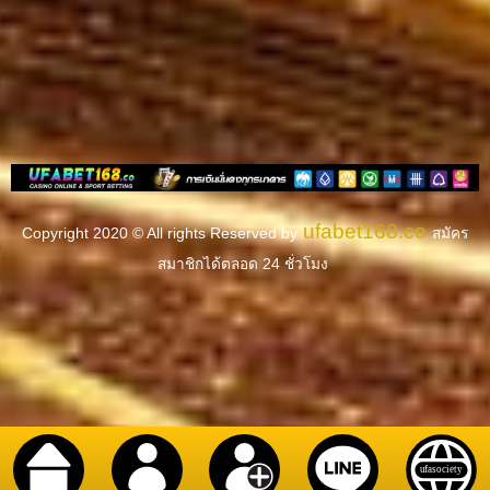
ufabet168.co
Copyright 2020 © All rights Reserved by
สมัคร
สมาชิกได้ตลอด 24 ชั่วโมง
ufasociety