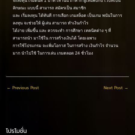
จะลงทุน เริ่มต้นที่ 1 บาท เท่านั้น ถ้าหาก ผู้เล่นพบกับ เว็บที่เป็น
ลักษณะ แบบนี้ สามารถ สมัครเป็น สมาชิก
และ เริ่มลงทุน ได้ทันที การเลือก เกมสล็อต เป็นเกม พนันในการ
ลงทุน จะช่วยให้ ผู้เล่น สามารถ ทำเงินกำไร
ได้ง่าย เพิ่มขึ้น และ ควรจะทำ การศึกษา เทคนิคต่าง ๆ ที่
สามารถนำ มาใช้ใน การสร้างเงินได้ โดยเฉพาะ
การใช้โปรแกรม จะเพิ่มโอกาส ในการสร้าง เงินกำไร จำนวน
มาก นำไปใช้ ในการเล่น เกมตลอด 24 ชั่วโมง
←
Previous Post
Next Post
→
โปรโมชั่น