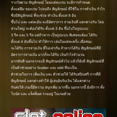
รางวัลตาม สัญลักษณ์ โดยแต่ละเกม จะมีการกำหนด
ตั้งแต่ธีม ของเกม ไปจนถึง สัญลักษณ์ ที่ใช้ใน การทำเงิน กำไร
ซึ่งมีสัญลักษณ์ ที่จะช่วย ทำเงิน ตั้งแต่ 8 อัน
ขึ้นไป และ แต่ละอัน จะมีอัตราการ จ่ายเงินที่ แตกต่างกัน โดย
ส่วนใหญ่ จะต้องได้รับ ตั้งแต่ 3 อัน ขึ้นไปในรูปแบบ
3 รีล และ 5 รีล แต่ถ้าหาก เป็นรูปแบบ พิเศษจะต้อง ได้รับ
ตั้งแต่ 4 อันขึ้นไป ทำให้การ เล่นในแต่ละครั้ง เมื่อชนะ
จะได้รับ การจ่ายเงิน ที่ไม่เท่ากัน ถ้าหากได้รับ สัญลักษณ์ที่มี
อัตราการจ่ายเงิน มากก็จะได้รับ เงินกำไรจำนวน
มากทันที นอกจากจะมี สัญลักษณ์ทั่วไป แล้วก็ยังมี สัญลักษณ์ที่
เป็นตัวช่วยอย่าง Scatter และ wild ที่จะเป็น
ตัวช่วยในการ เพิ่มเงิน และ ตัวช่วยให้ ได้รับสปินฟรี การที่มี
สัญลักษณ์ แตกต่างทำให้ ผู้เล่นลุ้นรับเงิน ได้แตกต่าง
กันส่งให้ เกมนี้มีความ สนุกเพิ่ม มากขึ้น นอกจากนี้ ยังมีการ ทั้ง
โบนัส และ แจ็คพ็อต รวมอยู่ ในเกมด้วย