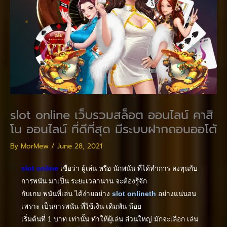
slot online เว็บรวมสล็อต ออนไลน์ คาสิ
โน ออนไลน์ ที่ดีที่สุด มีระบบฝากถอนออโต้
By
MorMew
/
June 28, 2021
slot online
เชื่อว่า ผู้เล่น หรือ นักพนัน ที่ได้ทำการ ลงทุนกับ
การพนัน มาเป็น ระยะเวลานาน จะต้องรู้จัก
กับเกม พนันที่เล่น ได้ง่ายอย่าง
slot onlineth
อย่างแน่นอน
เพราะ เป็นการพนัน ที่ใช้เงิน เดิมพัน น้อย
เริ่มต้นที่ 1 บาท เท่านั้น ทำให้ผู้เล่น ส่วนใหญ่ มักจะเลือก เล่น