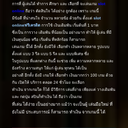
การที่ ผู้เล่นได้ ทำการ ศึกษา และ เลือกที่ จะเล่นเกม
slot
online
ถือว่า ตัดสินใจ ได้อย่าง ถูกต้อง เพราะ เกมนี้
มีข้อดี ที่น่าสนใจ จำนวน หลายข้อ ด้วยกัน ตั้งแต่
slot
onlineฟรีเครดิต
การใช้ เงินเดิมพัน เริ่มต้นที่ 1 บาท
ซึ่งเป็น การวาง เดิมพัน ที่น้อยเป็น อย่างมาก ทำให้ ผู้เล่น ที่มี
เงินทุนน้อย หรือ เริ่มต้น ที่หลักร้อย ก็สามารถ
เล่นเกม นี้ได้ อีกทั้ง ยังมีให้ เลือกทำ เงินหลากหลาย รูปแบบ
ตั้งแต่ แบบ 3 รีล แบบ 5 รีล และ แบบพิเศษ ซึ่ง
ในรูปแบบ ที่แตกต่าง กันนี้ จะช่วย เพิ่ม ความหลากหลาย และ
ยังสร้าง ความสนุก ให้แก่ ผู้เล่น ทุกคน ได้เป็น
อย่างดี อีกทั้ง ยังมี เกมให้ เลือกทำ เงินมากกว่า 100 เกม ด้วย
กัน เปิดให้ บริการ ตลอด 24 ชั่วโมง จะเลือก
ทำเงิน จากเกมใด ก็ได้ มีวิธีการ เล่นที่ง่าย เพียงแค่ วางเดิมพัน
และ กดปุ่ม สปินก็ทำเงิน ได้ ถือว่า เป็นเกม
ที่เล่น ได้ง่าย เป็นอย่างมาก แม้ว่า จะเป็นผู้ เล่นมือใหม่ ที่
ยังไม่มี ประสบการณ์ ก็สามารถ ทำเงิน จากเกมนี้ ได้