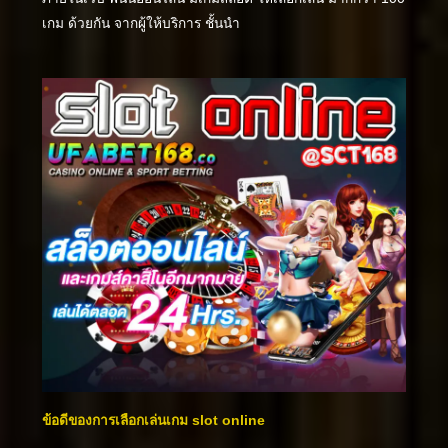
เกม ด้วยกัน จากผู้ให้บริการ ชั้นนำ
ข้อดีของการเลือกเล่นเกม slot online